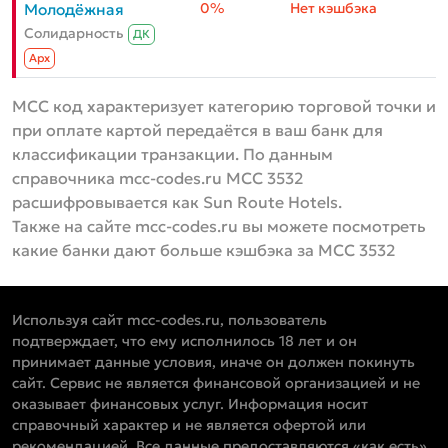
0%
Нет кэшбэка
Молодёжная
Солидарность
ДК
Aрх
MCC код характеризует категорию торговой точки и
при оплате картой передаётся в ваш банк для
классификации транзакции. По данным
справочника mcc-codes.ru MCC 3532
расшифровывается как Sun Route Hotels.
Также на сайте mcc-codes.ru вы можете посмотреть
какие банки дают больше кэшбэка за MCC 3532
Используя сайт mcc-codes.ru, пользователь
подтверждает, что ему исполнилось 18 лет и он
принимает данные условия, иначе он должен покинуть
сайт. Сервис не является финансовой организацией и не
оказывает финансовых услуг. Информация носит
справочный характер и не является офертой или
рекомендацией. Все данные предоставляются «как есть»