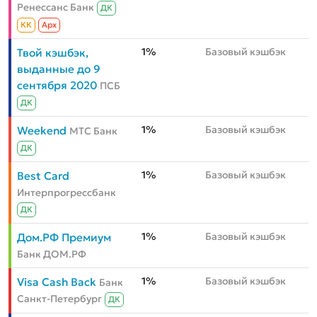
Ренессанс Банк
ДК
КК
Aрх
1%
Базовый кэшбэк
Твой кэшбэк,
выданные до 9
сентября 2020
ПСБ
ДК
1%
Базовый кэшбэк
Weekend
МТС Банк
ДК
1%
Базовый кэшбэк
Best Card
Интерпрогрессбанк
ДК
1%
Базовый кэшбэк
Дом.РФ Премиум
Банк ДОМ.РФ
1%
Базовый кэшбэк
Visa Cash Back
Банк
Санкт-Петербург
ДК