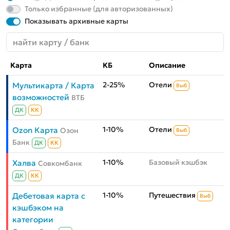
Только избранные (для авторизованных)
Показывать архивные карты
Карта
КБ
Описание
2-25%
Отели
Мультикарта / Карта
Выб
возможностей
ВТБ
ДК
КК
1-10%
Отели
Ozon Карта
Озон
Выб
Банк
ДК
КК
1-10%
Базовый кэшбэк
Халва
Совкомбанк
ДК
КК
1-10%
Путешествия
Дебетовая карта с
Выб
кэшбэком на
категории