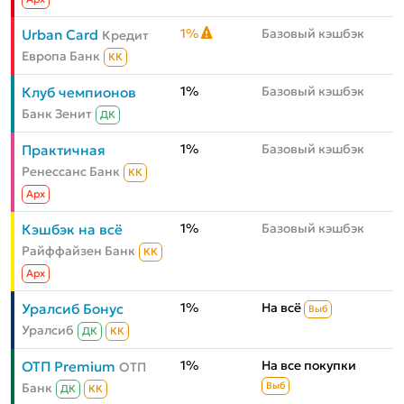
1%
Базовый кэшбэк
Urban Card
Кредит
Европа Банк
КК
1%
Базовый кэшбэк
Клуб чемпионов
Банк Зенит
ДК
1%
Базовый кэшбэк
Практичная
Ренессанс Банк
КК
Aрх
1%
Базовый кэшбэк
Кэшбэк на всё
Райффайзен Банк
КК
Aрх
1%
На всё
Уралсиб Бонус
Выб
Уралсиб
ДК
КК
1%
На все покупки
ОТП Premium
ОТП
Банк
Выб
ДК
КК