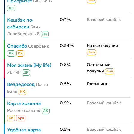
Приоритет
БКС Банк
Выб
ДК
0/1%
Базовый кэшбэк
Кешбэк по-
сибирски
Банк
Левобережный
ДК
0.5-1%
На все покупки
Спасибо
Сбербанк
Выб
ДК
КК
0.8%
Остальные
Моя жизнь (My life)
покупки
УБРиР
Выб
ДК
0.5%
Гостиницы
Вездедоход
Почта
Банк
КК
0.5%
Базовый кэшбэк
Карта хозяина
РоссельхозБанк
ДК
КК
Aрх
0.5%
Базовый кэшбэк
Удобная карта