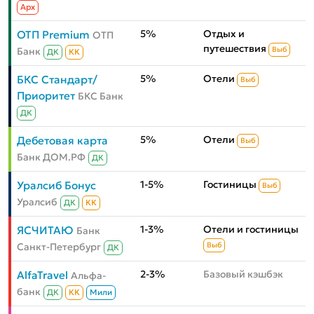
Aрх
5%
Отдых и
ОТП Premium
ОТП
путешествия
Банк
Выб
ДК
КК
5%
Отели
БКС Стандарт/
Выб
Приоритет
БКС Банк
ДК
5%
Отели
Дебетовая карта
Выб
Банк ДОМ.РФ
ДК
1-5%
Гостиницы
Уралсиб Бонус
Выб
Уралсиб
ДК
КК
1-3%
Отели и гостиницы
ЯСЧИТАЮ
Банк
Санкт-Петербург
Выб
ДК
2-3%
Базовый кэшбэк
AlfaTravel
Альфа-
банк
ДК
КК
Мили