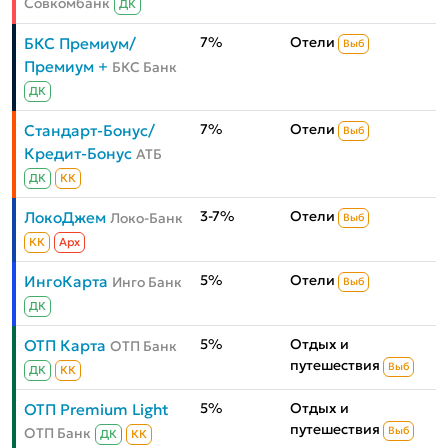
Совкомбанк
ДК
7%
Отели
БКС Премиум/
Выб
Премиум +
БКС Банк
ДК
7%
Отели
Стандарт-Бонус/
Выб
Кредит-Бонус
АТБ
ДК
КК
3-7%
Отели
ЛокоДжем
Локо-Банк
Выб
КК
Aрх
5%
Отели
ИнгоКарта
Инго Банк
Выб
ДК
5%
Отдых и
ОТП Карта
ОТП Банк
путешествия
Выб
ДК
КК
5%
Отдых и
ОТП Premium Light
путешествия
ОТП Банк
Выб
ДК
КК