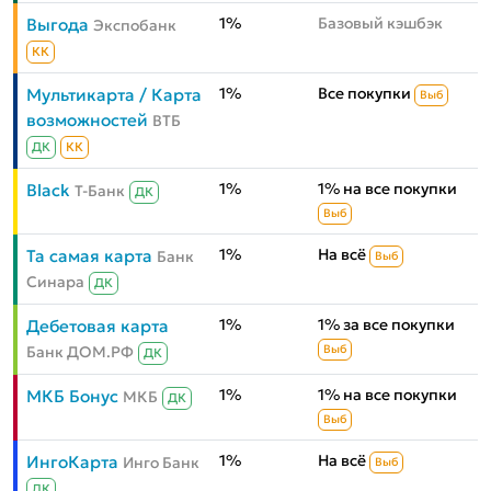
1%
Базовый кэшбэк
Выгода
Экспобанк
КК
1%
Все покупки
Мультикарта / Карта
Выб
возможностей
ВТБ
ДК
КК
1%
1% на все покупки
Black
Т-Банк
ДК
Выб
1%
На всё
Та самая карта
Банк
Выб
Синара
ДК
1%
1% за все покупки
Дебетовая карта
Банк ДОМ.РФ
Выб
ДК
1%
1% на все покупки
МКБ Бонус
МКБ
ДК
Выб
1%
На всё
ИнгоКарта
Инго Банк
Выб
ДК