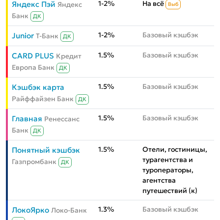
1-2%
На всё
Яндекс Пэй
Яндекс
Выб
Банк
ДК
1-2%
Базовый кэшбэк
Junior
Т-Банк
ДК
1.5%
Базовый кэшбэк
CARD PLUS
Кредит
Европа Банк
ДК
1.5%
Базовый кэшбэк
Кэшбэк карта
Райффайзен Банк
ДК
1.5%
Базовый кэшбэк
Главная
Ренессанс
Банк
ДК
1.5%
Отели, гостиницы,
Понятный кэшбэк
турагентства и
Газпромбанк
ДК
туроператоры,
агентства
путешествий (к)
1.3%
Базовый кэшбэк
ЛокоЯрко
Локо-Банк