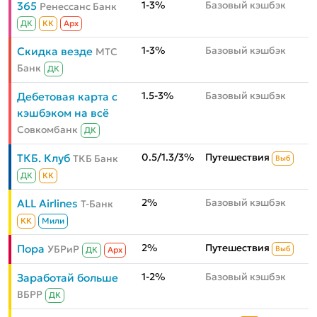
1-3%
Базовый кэшбэк
365
Ренессанс Банк
ДК
КК
Aрх
1-3%
Базовый кэшбэк
Скидка везде
МТС
Банк
ДК
1.5-3%
Базовый кэшбэк
Дебетовая карта с
кэшбэком на всё
Совкомбанк
ДК
0.5/1.3/3%
Путешествия
ТКБ. Клуб
ТКБ Банк
Выб
ДК
КК
2%
Базовый кэшбэк
ALL Airlines
Т-Банк
КК
Мили
2%
Путешествия
Пора
УБРиР
Выб
ДК
Aрх
1-2%
Базовый кэшбэк
Заработай больше
ВБРР
ДК