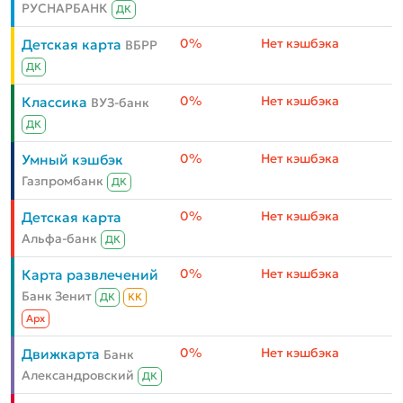
РУСНАРБАНК
ДК
0%
Нет кэшбэка
Детская карта
ВБРР
ДК
0%
Нет кэшбэка
Классика
ВУЗ-банк
ДК
0%
Нет кэшбэка
Умный кэшбэк
Газпромбанк
ДК
0%
Нет кэшбэка
Детская карта
Альфа-банк
ДК
0%
Нет кэшбэка
Карта развлечений
Банк Зенит
ДК
КК
Aрх
0%
Нет кэшбэка
Движкарта
Банк
Александровский
ДК