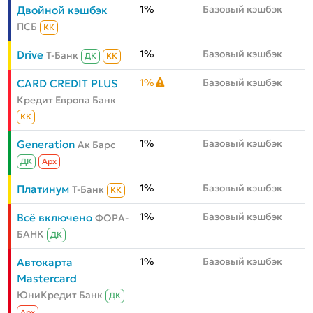
1%
Базовый кэшбэк
Двойной кэшбэк
ПСБ
КК
1%
Базовый кэшбэк
Drive
Т-Банк
ДК
КК
1%
Базовый кэшбэк
CARD CREDIT PLUS
Кредит Европа Банк
КК
1%
Базовый кэшбэк
Generation
Ак Барс
ДК
Aрх
1%
Базовый кэшбэк
Платинум
Т-Банк
КК
1%
Базовый кэшбэк
Всё включено
ФОРА-
БАНК
ДК
1%
Базовый кэшбэк
Автокарта
Mastercard
ЮниКредит Банк
ДК
Aрх