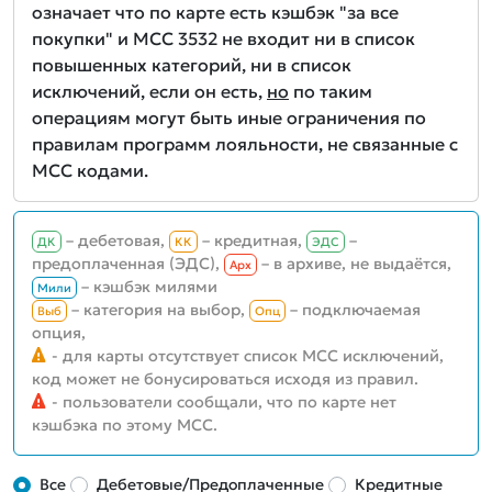
означает что по карте есть кэшбэк "за все
покупки" и MCC 3532 не входит ни в список
повышенных категорий, ни в список
исключений, если он есть,
но
по таким
операциям могут быть иные ограничения по
правилам программ лояльности, не связанные с
MCC кодами.
– дебетовая,
– кредитная,
–
ДК
КК
ЭДС
предоплаченная (ЭДС),
– в архиве, не выдаётся,
Aрх
– кэшбэк милями
Мили
– категория на выбор,
– подключаемая
Выб
Опц
опция,
- для карты отсутствует список MCC исключений,
код может не бонусироваться исходя из правил.
- пользователи сообщали, что по карте нет
кэшбэка по этому MCC.
Все
Дебетовые/Предоплаченные
Кредитные