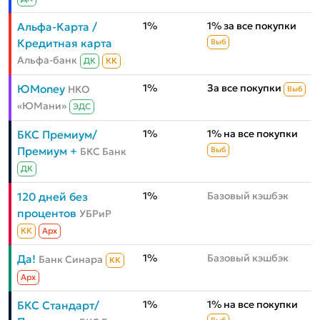
1%
1% за все покупки
Альфа-Карта /
Кредитная карта
Выб
Альфа-банк
ДК
КК
1%
За все покупки
ЮMoney
НКО
Выб
«ЮМани»
ЭДС
1%
1% на все покупки
БКС Премиум/
Премиум +
БКС Банк
Выб
ДК
1%
Базовый кэшбэк
120 дней без
процентов
УБРиР
КК
Aрх
1%
Базовый кэшбэк
Да!
Банк Синара
КК
Aрх
1%
1% на все покупки
БКС Стандарт/