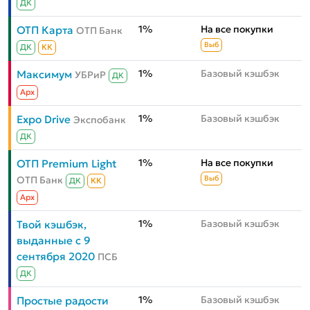
ДК
1%
На все покупки
ОТП Карта
ОТП Банк
Выб
ДК
КК
1%
Базовый кэшбэк
Максимум
УБРиР
ДК
Aрх
1%
Базовый кэшбэк
Expo Drive
Экспобанк
ДК
1%
На все покупки
ОТП Premium Light
ОТП Банк
Выб
ДК
КК
Aрх
1%
Базовый кэшбэк
Твой кэшбэк,
выданные с 9
сентября 2020
ПСБ
ДК
1%
Базовый кэшбэк
Простые радости