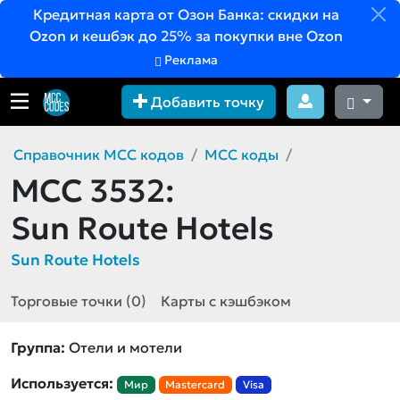
Кредитная карта от Озон Банка: скидки на
Ozon и кешбэк до 25% за покупки вне Ozon
Реклама
Добавить точку
Справочник MCC кодов
MCC коды
MCC 3532:
Sun Route Hotels
Sun Route Hotels
Торговые точки (0)
Карты с кэшбэком
Группа:
Отели и мотели
Используется:
Мир
Mastercard
Visa