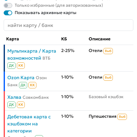
Только избранные (для авторизованных)
Показывать архивные карты
Карта
КБ
Описание
2-25%
Отели
Мультикарта / Карта
Выб
возможностей
ВТБ
ДК
КК
1-10%
Отели
Ozon Карта
Озон
Выб
Банк
ДК
КК
1-10%
Базовый кэшбэк
Халва
Совкомбанк
ДК
КК
1-10%
Путешествия
Дебетовая карта с
Выб
кэшбэком на
категории