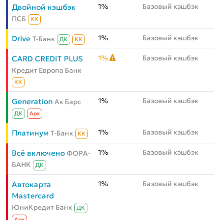
1%
Базовый кэшбэк
Двойной кэшбэк
ПСБ
КК
1%
Базовый кэшбэк
Drive
Т-Банк
ДК
КК
1%
Базовый кэшбэк
CARD CREDIT PLUS
Кредит Европа Банк
КК
1%
Базовый кэшбэк
Generation
Ак Барс
ДК
Aрх
1%
Базовый кэшбэк
Платинум
Т-Банк
КК
1%
Базовый кэшбэк
Всё включено
ФОРА-
БАНК
ДК
1%
Базовый кэшбэк
Автокарта
Mastercard
ЮниКредит Банк
ДК
Aрх