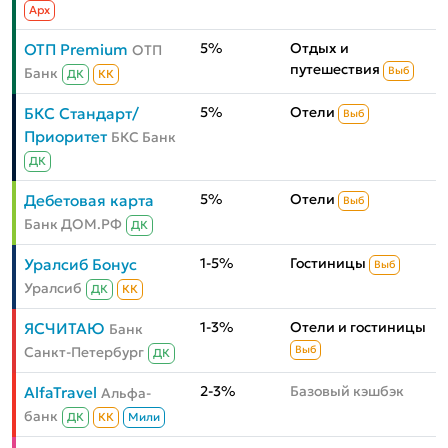
Aрх
5%
Отдых и
ОТП Premium
ОТП
путешествия
Банк
Выб
ДК
КК
5%
Отели
БКС Стандарт/
Выб
Приоритет
БКС Банк
ДК
5%
Отели
Дебетовая карта
Выб
Банк ДОМ.РФ
ДК
1-5%
Гостиницы
Уралсиб Бонус
Выб
Уралсиб
ДК
КК
1-3%
Отели и гостиницы
ЯСЧИТАЮ
Банк
Санкт-Петербург
Выб
ДК
2-3%
Базовый кэшбэк
AlfaTravel
Альфа-
банк
ДК
КК
Мили