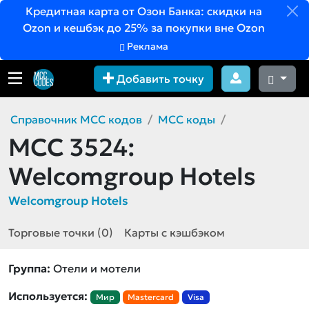
Кредитная карта от Озон Банка: скидки на
Ozon и кешбэк до 25% за покупки вне Ozon
Реклама
Добавить точку
Справочник MCC кодов
MCC коды
MCC 3524:
Welcomgroup Hotels
Welcomgroup Hotels
Торговые точки (0)
Карты с кэшбэком
Группа:
Отели и мотели
Используется:
Мир
Mastercard
Visa