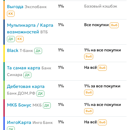
1%
Базовый кэшбэк
Выгода
Экспобанк
КК
1%
Все покупки
Мультикарта / Карта
Выб
возможностей
ВТБ
ДК
КК
1%
1% на все покупки
Black
Т-Банк
ДК
Выб
1%
На всё
Та самая карта
Банк
Выб
Синара
ДК
1%
1% за все покупки
Дебетовая карта
Банк ДОМ.РФ
Выб
ДК
1%
1% на все покупки
МКБ Бонус
МКБ
ДК
Выб
1%
На всё
ИнгоКарта
Инго Банк
Выб
ДК