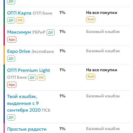
ДК
1%
На все покупки
ОТП Карта
ОТП Банк
Выб
ДК
КК
1%
Базовый кэшбэк
Максимум
УБРиР
ДК
Aрх
1%
Базовый кэшбэк
Expo Drive
Экспобанк
ДК
1%
На все покупки
ОТП Premium Light
ОТП Банк
Выб
ДК
КК
Aрх
1%
Базовый кэшбэк
Твой кэшбэк,
выданные с 9
сентября 2020
ПСБ
ДК
1%
Базовый кэшбэк
Простые радости