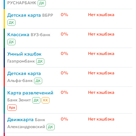
РУСНАРБАНК
ДК
0%
Нет кэшбэка
Детская карта
ВБРР
ДК
0%
Нет кэшбэка
Классика
ВУЗ-банк
ДК
0%
Нет кэшбэка
Умный кэшбэк
Газпромбанк
ДК
0%
Нет кэшбэка
Детская карта
Альфа-банк
ДК
0%
Нет кэшбэка
Карта развлечений
Банк Зенит
ДК
КК
Aрх
0%
Нет кэшбэка
Движкарта
Банк
Александровский
ДК