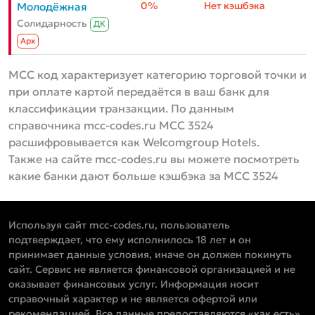
0%
Нет кэшбэка
Молодёжная
Солидарность
ДК
Aрх
MCC код характеризует категорию торговой точки и
при оплате картой передаётся в ваш банк для
классификации транзакции. По данным
справочника mcc-codes.ru MCC 3524
расшифровывается как Welcomgroup Hotels.
Также на сайте mcc-codes.ru вы можете посмотреть
какие банки дают больше кэшбэка за MCC 3524
Используя сайт mcc-codes.ru, пользователь
подтверждает, что ему исполнилось 18 лет и он
принимает данные условия, иначе он должен покинуть
сайт. Сервис не является финансовой организацией и не
оказывает финансовых услуг. Информация носит
справочный характер и не является офертой или
рекомендацией. Все данные предоставляются «как есть»