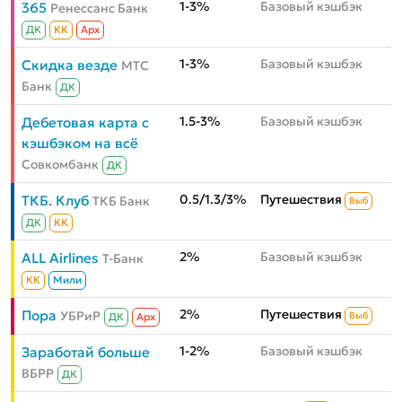
1-3%
Базовый кэшбэк
365
Ренессанс Банк
ДК
КК
Aрх
1-3%
Базовый кэшбэк
Скидка везде
МТС
Банк
ДК
1.5-3%
Базовый кэшбэк
Дебетовая карта с
кэшбэком на всё
Совкомбанк
ДК
0.5/1.3/3%
Путешествия
ТКБ. Клуб
ТКБ Банк
Выб
ДК
КК
2%
Базовый кэшбэк
ALL Airlines
Т-Банк
КК
Мили
2%
Путешествия
Пора
УБРиР
Выб
ДК
Aрх
1-2%
Базовый кэшбэк
Заработай больше
ВБРР
ДК