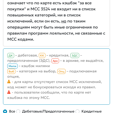
означает что по карте есть кэшбэк "за все
покупки" и MCC 3524 не входит ни в список
повышенных категорий, ни в список
исключений, если он есть,
но
по таким
операциям могут быть иные ограничения по
правилам программ лояльности, не связанные с
MCC кодами.
– дебетовая,
– кредитная,
–
ДК
КК
ЭДС
предоплаченная (ЭДС),
– в архиве, не выдаётся,
Aрх
– кэшбэк милями
Мили
– категория на выбор,
– подключаемая
Выб
Опц
опция,
- для карты отсутствует список MCC исключений,
код может не бонусироваться исходя из правил.
- пользователи сообщали, что по карте нет
кэшбэка по этому MCC.
Все
Дебетовые/Предоплаченные
Кредитные