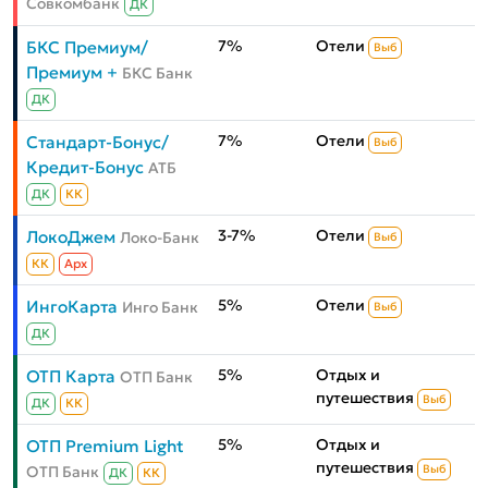
Совкомбанк
ДК
7%
Отели
БКС Премиум/
Выб
Премиум +
БКС Банк
ДК
7%
Отели
Стандарт-Бонус/
Выб
Кредит-Бонус
АТБ
ДК
КК
3-7%
Отели
ЛокоДжем
Локо-Банк
Выб
КК
Aрх
5%
Отели
ИнгоКарта
Инго Банк
Выб
ДК
5%
Отдых и
ОТП Карта
ОТП Банк
путешествия
Выб
ДК
КК
5%
Отдых и
ОТП Premium Light
путешествия
ОТП Банк
Выб
ДК
КК