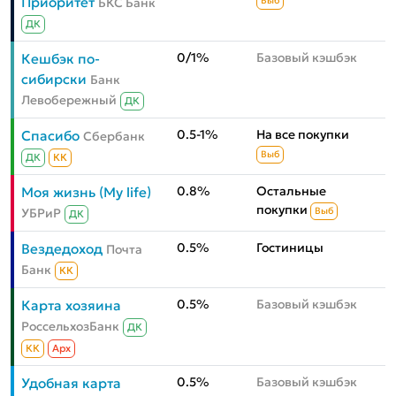
Приоритет
БКС Банк
Выб
ДК
0/1%
Базовый кэшбэк
Кешбэк по-
сибирски
Банк
Левобережный
ДК
0.5-1%
На все покупки
Спасибо
Сбербанк
Выб
ДК
КК
0.8%
Остальные
Моя жизнь (My life)
покупки
УБРиР
Выб
ДК
0.5%
Гостиницы
Вездедоход
Почта
Банк
КК
0.5%
Базовый кэшбэк
Карта хозяина
РоссельхозБанк
ДК
КК
Aрх
0.5%
Базовый кэшбэк
Удобная карта