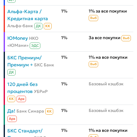
1%
1% за все покупки
Альфа-Карта /
Кредитная карта
Выб
Альфа-банк
ДК
КК
1%
За все покупки
ЮMoney
НКО
Выб
«ЮМани»
ЭДС
1%
1% на все покупки
БКС Премиум/
Премиум +
БКС Банк
Выб
ДК
1%
Базовый кэшбэк
120 дней без
процентов
УБРиР
КК
Aрх
1%
Базовый кэшбэк
Да!
Банк Синара
КК
Aрх
1%
1% на все покупки
БКС Стандарт/