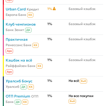
1%
Базовый кэшбэк
Urban Card
Кредит
Европа Банк
КК
1%
Базовый кэшбэк
Клуб чемпионов
Банк Зенит
ДК
1%
Базовый кэшбэк
Практичная
Ренессанс Банк
КК
Aрх
1%
Базовый кэшбэк
Кэшбэк на всё
Райффайзен Банк
КК
Aрх
1%
На всё
Уралсиб Бонус
Выб
Уралсиб
ДК
КК
1%
На все покупки
ОТП Premium
ОТП
Банк
Выб
ДК
КК