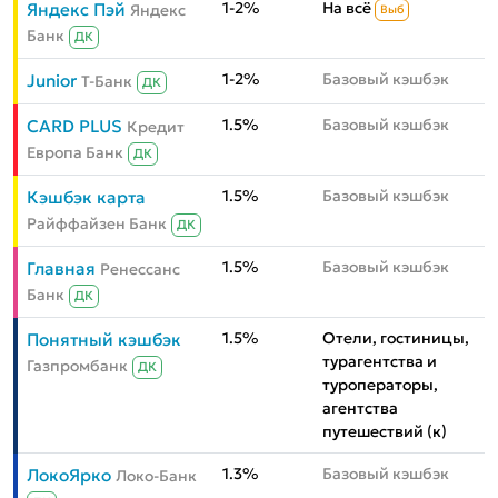
1-2%
На всё
Яндекс Пэй
Яндекс
Выб
Банк
ДК
1-2%
Базовый кэшбэк
Junior
Т-Банк
ДК
1.5%
Базовый кэшбэк
CARD PLUS
Кредит
Европа Банк
ДК
1.5%
Базовый кэшбэк
Кэшбэк карта
Райффайзен Банк
ДК
1.5%
Базовый кэшбэк
Главная
Ренессанс
Банк
ДК
1.5%
Отели, гостиницы,
Понятный кэшбэк
турагентства и
Газпромбанк
ДК
туроператоры,
агентства
путешествий (к)
1.3%
Базовый кэшбэк
ЛокоЯрко
Локо-Банк