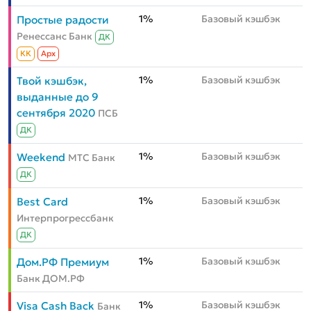
1%
Базовый кэшбэк
Простые радости
Ренессанс Банк
ДК
КК
Aрх
1%
Базовый кэшбэк
Твой кэшбэк,
выданные до 9
сентября 2020
ПСБ
ДК
1%
Базовый кэшбэк
Weekend
МТС Банк
ДК
1%
Базовый кэшбэк
Best Card
Интерпрогрессбанк
ДК
1%
Базовый кэшбэк
Дом.РФ Премиум
Банк ДОМ.РФ
1%
Базовый кэшбэк
Visa Cash Back
Банк