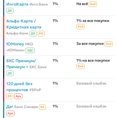
1%
На всё
ИнгоКарта
Инго Банк
Выб
ДК
1%
1% за все покупки
Альфа-Карта /
Кредитная карта
Выб
Альфа-банк
ДК
КК
1%
За все покупки
ЮMoney
НКО
Выб
«ЮМани»
ЭДС
1%
1% на все покупки
БКС Премиум/
Премиум +
БКС Банк
Выб
ДК
1%
Базовый кэшбэк
120 дней без
процентов
УБРиР
КК
Aрх
1%
Базовый кэшбэк
Да!
Банк Синара
КК
Aрх