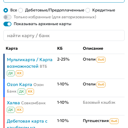
Все
Дебетовые/Предоплаченные
Кредитные
Только избранные (для авторизованных)
Показывать архивные карты
Карта
КБ
Описание
2-25%
Отели
Мультикарта / Карта
Выб
возможностей
ВТБ
ДК
КК
1-10%
Отели
Ozon Карта
Озон
Выб
Банк
ДК
КК
1-10%
Базовый кэшбэк
Халва
Совкомбанк
ДК
КК
1-10%
Путешествия
Дебетовая карта с
Выб
кэшбэком на