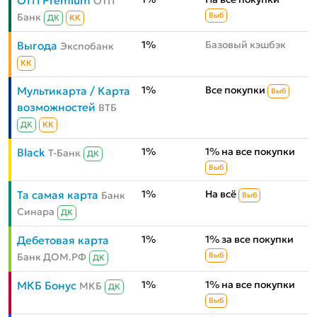
ОТП Premium
ОТП
Банк
Выб
ДК
КК
1%
Базовый кэшбэк
Выгода
Экспобанк
КК
1%
Все покупки
Мультикарта / Карта
Выб
возможностей
ВТБ
ДК
КК
1%
1% на все покупки
Black
Т-Банк
ДК
Выб
1%
На всё
Та самая карта
Банк
Выб
Синара
ДК
1%
1% за все покупки
Дебетовая карта
Банк ДОМ.РФ
Выб
ДК
1%
1% на все покупки
МКБ Бонус
МКБ
ДК
Выб