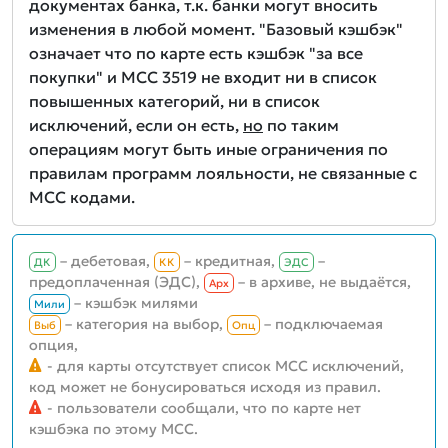
документах банка, т.к. банки могут вносить
изменения в любой момент. "Базовый кэшбэк"
означает что по карте есть кэшбэк "за все
покупки" и MCC 3519 не входит ни в список
повышенных категорий, ни в список
исключений, если он есть,
но
по таким
операциям могут быть иные ограничения по
правилам программ лояльности, не связанные с
MCC кодами.
– дебетовая,
– кредитная,
–
ДК
КК
ЭДС
предоплаченная (ЭДС),
– в архиве, не выдаётся,
Aрх
– кэшбэк милями
Мили
– категория на выбор,
– подключаемая
Выб
Опц
опция,
- для карты отсутствует список MCC исключений,
код может не бонусироваться исходя из правил.
- пользователи сообщали, что по карте нет
кэшбэка по этому MCC.