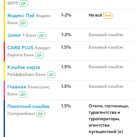
ВБРР
ДК
1-2%
На всё
Яндекс Пэй
Яндекс
Выб
Банк
ДК
1-2%
Базовый кэшбэк
Junior
Т-Банк
ДК
1.5%
Базовый кэшбэк
CARD PLUS
Кредит
Европа Банк
ДК
1.5%
Базовый кэшбэк
Кэшбэк карта
Райффайзен Банк
ДК
1.5%
Базовый кэшбэк
Главная
Ренессанс
Банк
ДК
1.5%
Отели, гостиницы,
Понятный кэшбэк
турагентства и
Газпромбанк
ДК
туроператоры,
агентства
путешествий (к)