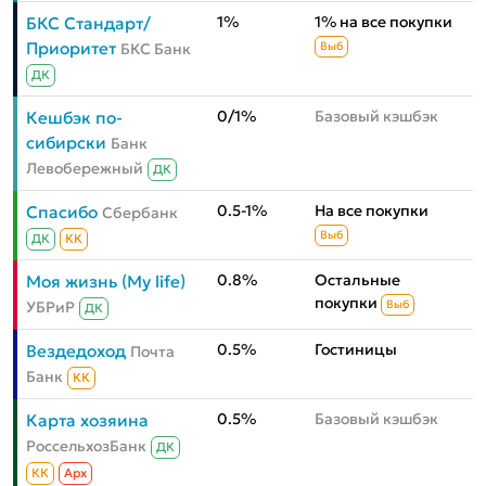
1%
1% на все покупки
БКС Стандарт/
Приоритет
БКС Банк
Выб
ДК
0/1%
Базовый кэшбэк
Кешбэк по-
сибирски
Банк
Левобережный
ДК
0.5-1%
На все покупки
Спасибо
Сбербанк
Выб
ДК
КК
0.8%
Остальные
Моя жизнь (My life)
покупки
УБРиР
Выб
ДК
0.5%
Гостиницы
Вездедоход
Почта
Банк
КК
0.5%
Базовый кэшбэк
Карта хозяина
РоссельхозБанк
ДК
КК
Aрх