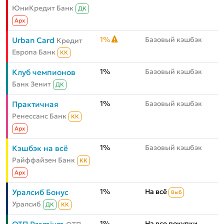
ЮниКредит Банк
ДК
Aрх
1%
Базовый кэшбэк
Urban Card
Кредит
Европа Банк
КК
1%
Базовый кэшбэк
Клуб чемпионов
Банк Зенит
ДК
1%
Базовый кэшбэк
Практичная
Ренессанс Банк
КК
Aрх
1%
Базовый кэшбэк
Кэшбэк на всё
Райффайзен Банк
КК
Aрх
1%
На всё
Уралсиб Бонус
Выб
Уралсиб
ДК
КК
1%
На все покупки