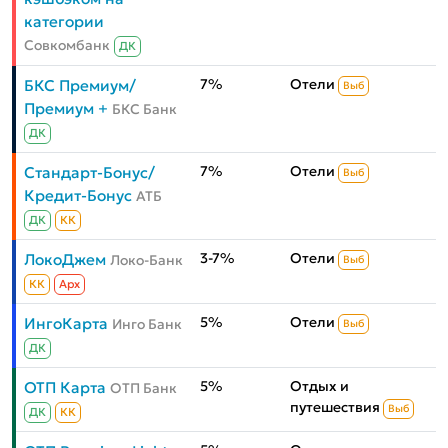
категории
Совкомбанк
ДК
7%
Отели
БКС Премиум/
Выб
Премиум +
БКС Банк
ДК
7%
Отели
Стандарт-Бонус/
Выб
Кредит-Бонус
АТБ
ДК
КК
3-7%
Отели
ЛокоДжем
Локо-Банк
Выб
КК
Aрх
5%
Отели
ИнгоКарта
Инго Банк
Выб
ДК
5%
Отдых и
ОТП Карта
ОТП Банк
путешествия
Выб
ДК
КК