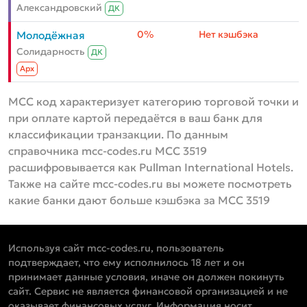
Александровский
ДК
0%
Нет кэшбэка
Молодёжная
Солидарность
ДК
Aрх
MCC код характеризует категорию торговой точки и
при оплате картой передаётся в ваш банк для
классификации транзакции. По данным
справочника mcc-codes.ru MCC 3519
расшифровывается как Pullman International Hotels.
Также на сайте mcc-codes.ru вы можете посмотреть
какие банки дают больше кэшбэка за MCC 3519
Используя сайт mcc-codes.ru, пользователь
подтверждает, что ему исполнилось 18 лет и он
принимает данные условия, иначе он должен покинуть
сайт. Сервис не является финансовой организацией и не
оказывает финансовых услуг. Информация носит