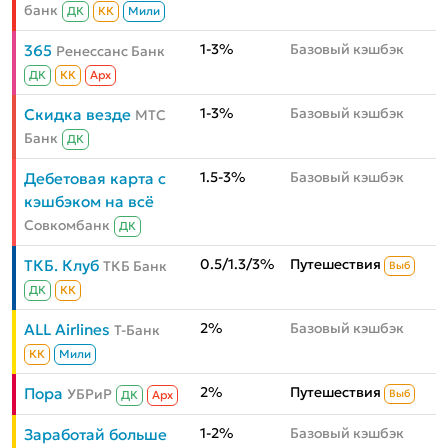
банк
ДК
КК
Мили
1-3%
Базовый кэшбэк
365
Ренессанс Банк
ДК
КК
Aрх
1-3%
Базовый кэшбэк
Скидка везде
МТС
Банк
ДК
1.5-3%
Базовый кэшбэк
Дебетовая карта с
кэшбэком на всё
Совкомбанк
ДК
0.5/1.3/3%
Путешествия
ТКБ. Клуб
ТКБ Банк
Выб
ДК
КК
2%
Базовый кэшбэк
ALL Airlines
Т-Банк
КК
Мили
2%
Путешествия
Пора
УБРиР
Выб
ДК
Aрх
1-2%
Базовый кэшбэк
Заработай больше