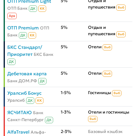
5%
Отдых и
ОТП Premium Light
путешествия
ОТП Банк
Выб
ДК
КК
Aрх
5%
Отдых и
ОТП Premium
ОТП
путешествия
Банк
Выб
ДК
КК
5%
Отели
БКС Стандарт/
Выб
Приоритет
БКС Банк
ДК
5%
Отели
Дебетовая карта
Выб
Банк ДОМ.РФ
ДК
1-5%
Гостиницы
Уралсиб Бонус
Выб
Уралсиб
ДК
КК
1-3%
Отели и гостиницы
ЯСЧИТАЮ
Банк
Санкт-Петербург
Выб
ДК
2-3%
Базовый кэшбэк
AlfaTravel
Альфа-