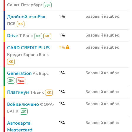
Санкт-Петербург
ДК
1%
Базовый кэшбэк
Двойной кэшбэк
ПСБ
КК
1%
Базовый кэшбэк
Drive
Т-Банк
ДК
КК
1%
Базовый кэшбэк
CARD CREDIT PLUS
Кредит Европа Банк
КК
1%
Базовый кэшбэк
Generation
Ак Барс
ДК
Aрх
1%
Базовый кэшбэк
Платинум
Т-Банк
КК
1%
Базовый кэшбэк
Всё включено
ФОРА-
БАНК
ДК
1%
Базовый кэшбэк
Автокарта
Mastercard