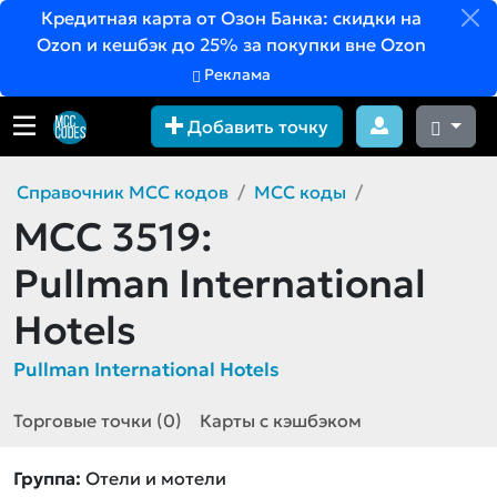
Кредитная карта от Озон Банка: скидки на
Ozon и кешбэк до 25% за покупки вне Ozon
Реклама
Добавить точку
Справочник MCC кодов
MCC коды
MCC 3519:
Pullman International
Hotels
Pullman International Hotels
Торговые точки (0)
Карты с кэшбэком
Группа:
Отели и мотели