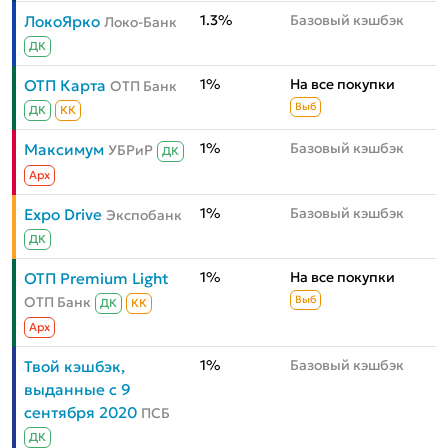
1.3%
Базовый кэшбэк
ЛокоЯрко
Локо-Банк
ДК
1%
На все покупки
ОТП Карта
ОТП Банк
Выб
ДК
КК
1%
Базовый кэшбэк
Максимум
УБРиР
ДК
Aрх
1%
Базовый кэшбэк
Expo Drive
Экспобанк
ДК
1%
На все покупки
ОТП Premium Light
ОТП Банк
Выб
ДК
КК
Aрх
1%
Базовый кэшбэк
Твой кэшбэк,
выданные с 9
сентября 2020
ПСБ
ДК