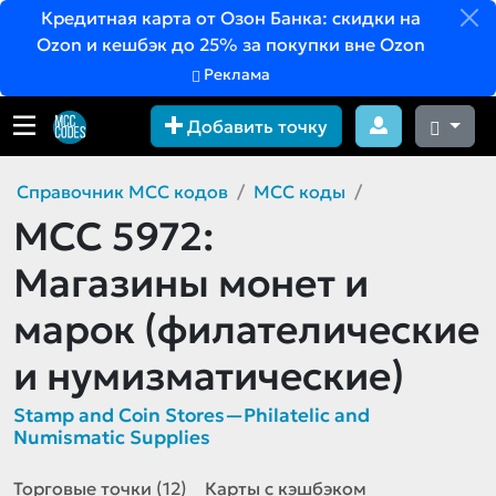
Кредитная карта от Озон Банка: скидки на
Ozon и кешбэк до 25% за покупки вне Ozon
Реклама
Добавить точку
Справочник MCC кодов
MCC коды
MCC 5972:
Магазины монет и
марок (филателические
и нумизматические)
Stamp and Coin Stores—Philatelic and
Numismatic Supplies
Торговые точки (12)
Карты с кэшбэком