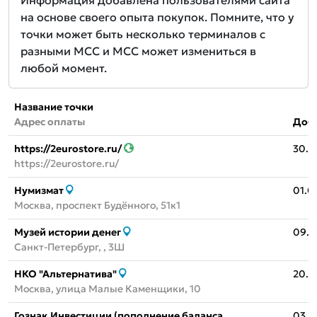
Информация добавлена пользователями сайта
на основе своего опыта покупок. Помните, что у
точки может быть несколько терминалов с
разными MCC и MCC может измениться в
любой момент.
Название точки
Адрес оплаты
Доб
https://2eurostore.ru/
30.0
https://2eurostore.ru/
Нумизмат
01.0
Москва, проспект Будённого, 51к1
Музей истории денег
09.0
Санкт-Петербург, , 3Ш
НКО "Альтернатива"
20.0
Москва, улица Малые Каменщики, 10
Гознак.Инвестиции (пополнение баланса
03.0