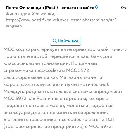
Почта Финляндии (Posti) - оплата на сайте
04.1
Финляндия, Хельсинки,
https://www.posti.fi/palvelutverkossa/lahettaminen/#/?
lang=en
Найти все
MCC код характеризует категорию торговой точки и
при оплате картой передаётся в ваш банк для
классификации транзакции. По данным
справочника mcc-codes.ru MCC 5972
расшифровывается как Магазины монет и
марок (филателические и нумизматические).
Международные платежные системы определяют
МСС 5972 как Розничные торговцы, которые
продают почтовые марки, монеты и подобные
аксессуары для коллекций или сбережений.
В онлайн справочнике mcc-codes.ru есть 12 ТСП
(торгово-сервисное предприятие) с MCC 5972.