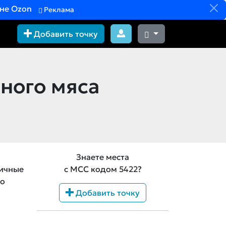
вне Ozon
Реклама
Добавить точку
ного мяса
и
Знаете места
ничные
с MCC кодом 5422?
со
Добавить точку