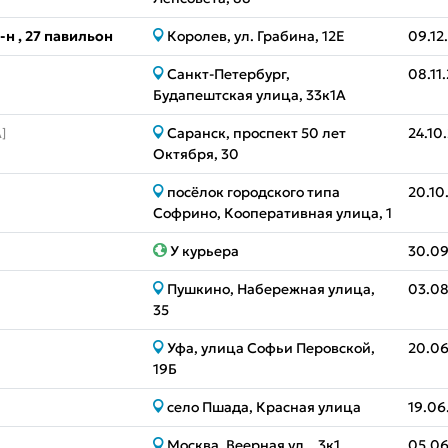
н , 27 павильон
Королев, ул. Грабина, 12Е
09.12
Санкт-Петербург,
08.11
Будапештская улица, 33к1А
Саранск, проспект 50 лет
24.10
]
Октября, 30
посёлок городского типа
20.10
Софрино, Кооперативная улица, 1
У курьера
30.09
Пушкино, Набережная улица,
03.08
35
Уфа, улица Софьи Перовской,
20.06
19Б
село Пшада, Красная улица
19.06
Москва, Веерная ул. , 3к1
05.06