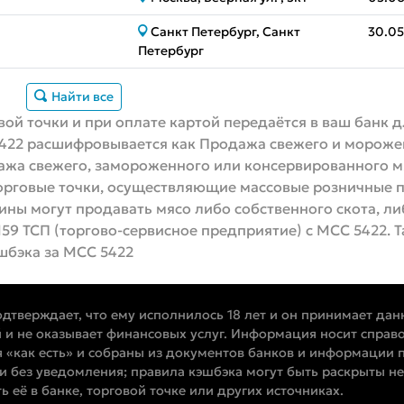
Санкт Петербург, Санкт
30.05
Петербург
Найти все
ой точки и при оплате картой передаётся в ваш банк 
5422 расшифровывается как Продажа свежего и морож
жа свежего, замороженного или консервированного м
орговые точки, осуществляющие массовые розничные п
ны могут продавать мясо либо собственного скота, ли
159 ТСП (торгово-сервисное предприятие) с MCC 5422. Т
шбэка за MCC 5422
одтверждает, что ему исполнилось 18 лет и он принимает дан
 и не оказывает финансовых услуг. Информация носит справо
 «как есть» и собраны из документов банков и информации п
и без уведомления; правила кэшбэка могут быть раскрыты не
 её в банке, торговой точке или других источниках.