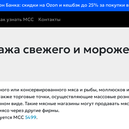
он Банка: скидки на Ozon и кешбэк до 25% за покупки 
ак узнать MCC
Контакты
жа свежего и мороже
ого или консервированного мяса и рыбы, моллюсков 
также торговые точки, осуществляющие массовые роз
ном виде. Такие мясные магазины могут продавать мя
 мясо через другие фирмы.
зуется MCC
5499
.