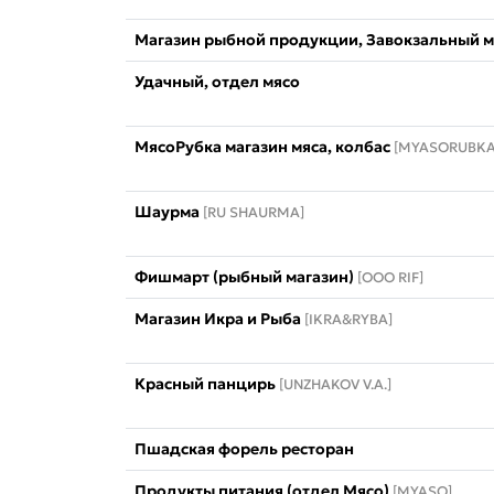
Магазин рыбной продукции, Завокзальный м-
Удачный, отдел мясо
МясоРубка магазин мяса, колбас
[MYASORUBKA
Шаурма
[RU SHAURMA]
Фишмарт (рыбный магазин)
[OOO RIF]
Магазин Икра и Рыба
[IKRA&RYBA]
Красный панцирь
[UNZHAKOV V.A.]
Пшадская форель ресторан
Продукты питания (отдел Мясо)
[MYASO]