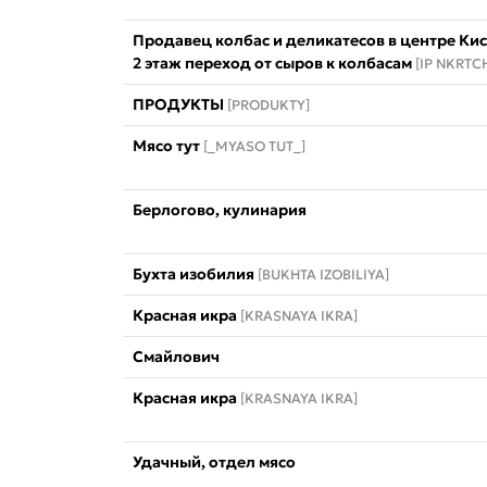
Продавец колбас и деликатесов в центре Ки
2 этаж переход от сыров к колбасам
[IP NKRTC
ПРОДУКТЫ
[PRODUKTY]
Мясо тут
[_MYASO TUT_]
Берлогово, кулинария
Бухта изобилия
[BUKHTA IZOBILIYA]
Красная икра
[KRASNAYA IKRA]
Смайлович
Красная икра
[KRASNAYA IKRA]
Удачный, отдел мясо