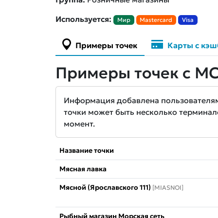
Используется:
Мир
Mastercard
Visa
Примеры точек
Карты с кэш
Примеры точек с MC
Информация добавлена пользователями 
точки может быть несколько терминал
момент.
Название точки
Мясная лавка
Мясной (Ярославского 111)
[MIASNOI]
Рыбный магазин Морская сеть