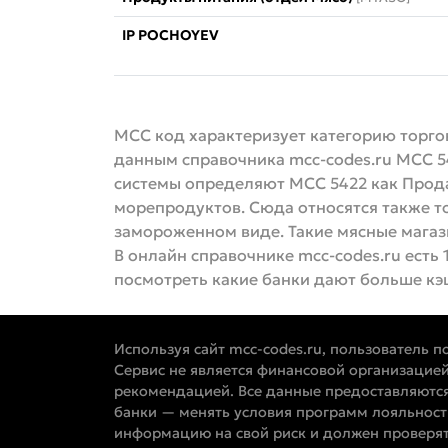
IP POCHOYEV
MCC код характеризует категорию торгов
данным справочника mcc-codes.ru MCC 
системы определяют МСС 5422 как Прода
морепродуктов. Сюда относятся также т
замороженном виде. Такие мясные магази
В онлайн справочнике mcc-codes.ru есть 
посмотреть какие банки дают больше кэ
Используя сайт mcc-codes.ru, пользователь п
Сервис не является финансовой организацией
рекомендацией. Все данные предоставляются
банки — менять условия программ лояльност
информацию на свой риск и должен проверять