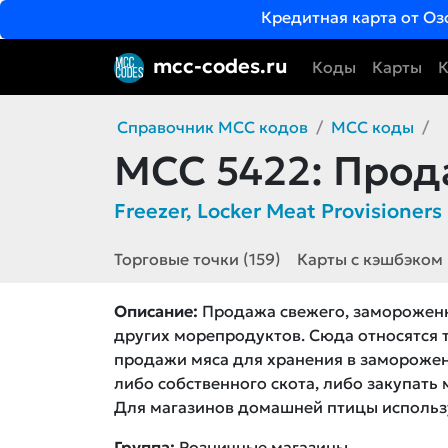
Кредитная карта от Оз
mcc-codes.ru
Коды
Карты
К
Справочник MCC кодов
MCC коды
MCC 5422:
Прода
Freezer, Locker Meat Provisioners
Торговые точки (159)
Карты с кэшбэком
Описание:
Продажа свежего, замороженн
других морепродуктов. Сюда относятся 
продажи мяса для хранения в заморожен
либо собственного скота, либо закупать
Для магазинов домашней птицы исполь
Группа:
Розничные магазины