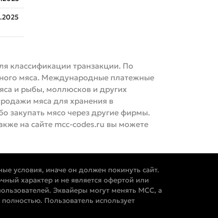
.2025
для классификации транзакции. По
еного мяса. Международные платежные
яса и рыбы, моллюсков и других
родажи мяса для хранения в
бо закупать мясо через другие фирмы.
акже на сайте mcc-codes.ru вы можете
ные условия, иначе он должен покинуть сайт.
чный характер и не является офертой или
ользователей. Эквайеры могут менять MCC, а
 полностью. Пользователь использует