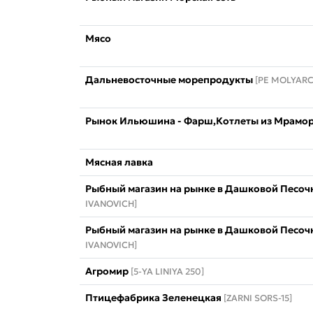
Мясо
Дальневосточные морепродукты
[PE MOLYAR
Рынок Ильюшина - Фарш,Котлеты из Мрамор
Мясная лавка
Рыбный магазин на рынке в Дашковой Песоч
IVANOVICH]
Рыбный магазин на рынке в Дашковой Песоч
IVANOVICH]
Агромир
[5-YA LINIYA 250]
Птицефабрика Зеленецкая
[ZARNI SORS-15]