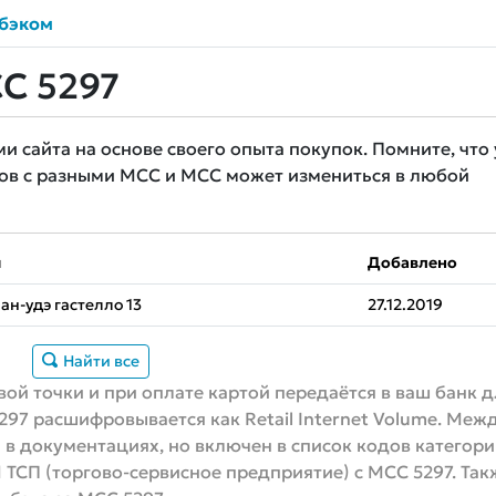
бэком
C 5297
сайта на основе своего опыта покупок. Помните, что 
ов с разными MCC и MCC может измениться в любой
ы
Добавлено
лан-удэ гастелло 13
27.12.2019
Найти все
ой точки и при оплате картой передаётся в ваш банк 
297 расшифровывается как Retail Internet Volume. М
 в документациях, но включен в список кодов категор
1 ТСП (торгово-сервисное предприятие) с MCC 5297. Так