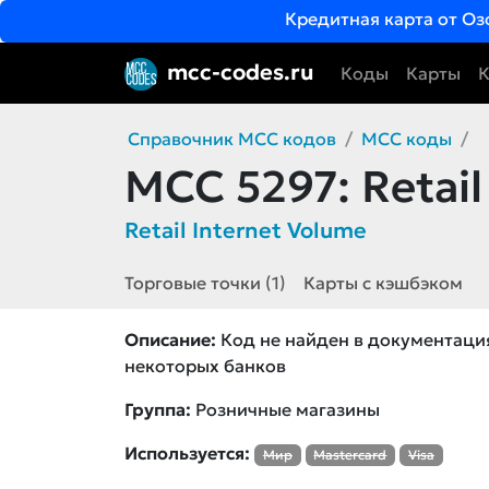
Кредитная карта от Оз
mcc-codes.ru
Коды
Карты
К
Справочник MCC кодов
MCC коды
MCC 5297:
Retail
Retail Internet Volume
Торговые точки (1)
Карты с кэшбэком
Описание:
Код не найден в документация
некоторых банков
Группа:
Розничные магазины
Используется:
Мир
Mastercard
Visa