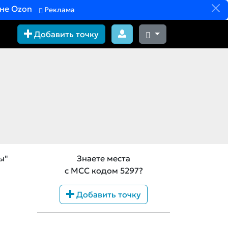
вне Ozon
Реклама
Добавить точку
ы"
Знаете места
с MCC кодом 5297?
Добавить точку