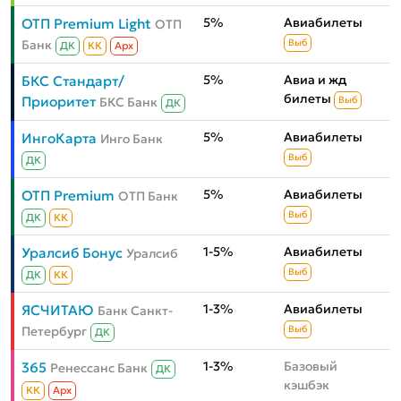
5%
Авиабилеты
ОТП Premium Light
ОТП
Банк
Выб
ДК
КК
Aрх
5%
Авиа и жд
БКС Стандарт/
билеты
Приоритет
БКС Банк
Выб
ДК
5%
Авиабилеты
ИнгоКарта
Инго Банк
Выб
ДК
5%
Авиабилеты
ОТП Premium
ОТП Банк
Выб
ДК
КК
1-5%
Авиабилеты
Уралсиб Бонус
Уралсиб
Выб
ДК
КК
1-3%
Авиабилеты
ЯСЧИТАЮ
Банк Санкт-
Петербург
Выб
ДК
1-3%
Базовый
365
Ренессанс Банк
ДК
кэшбэк
КК
Aрх