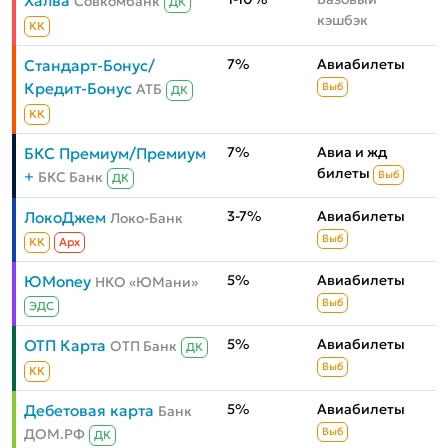
Халва
Совкомбанк
ДК
кэшбэк
КК
7%
Авиабилеты
Стандарт-Бонус/
Кредит-Бонус
АТБ
Выб
ДК
КК
7%
Авиа и жд
БКС Премиум/Премиум
билеты
+
БКС Банк
Выб
ДК
3-7%
Авиабилеты
ЛокоДжем
Локо-Банк
Выб
КК
Aрх
5%
Авиабилеты
ЮMoney
НКО «ЮМани»
Выб
ЭДС
5%
Авиабилеты
ОТП Карта
ОТП Банк
ДК
Выб
КК
5%
Авиабилеты
Дебетовая карта
Банк
ДОМ.РФ
Выб
ДК