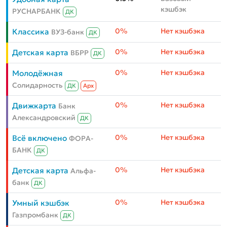
кэшбэк
РУСНАРБАНК
ДК
0%
Нет кэшбэка
Классика
ВУЗ-банк
ДК
0%
Нет кэшбэка
Детская карта
ВБРР
ДК
0%
Нет кэшбэка
Молодёжная
Солидарность
ДК
Aрх
0%
Нет кэшбэка
Движкарта
Банк
Александровский
ДК
0%
Нет кэшбэка
Всё включено
ФОРА-
БАНК
ДК
0%
Нет кэшбэка
Детская карта
Альфа-
банк
ДК
0%
Нет кэшбэка
Умный кэшбэк
Газпромбанк
ДК