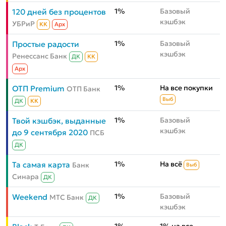
1%
Базовый
120 дней без процентов
кэшбэк
УБРиР
КК
Aрх
1%
Базовый
Простые радости
кэшбэк
Ренессанс Банк
ДК
КК
Aрх
1%
На все покупки
ОТП Premium
ОТП Банк
Выб
ДК
КК
1%
Базовый
Твой кэшбэк, выданные
кэшбэк
до 9 сентября 2020
ПСБ
ДК
1%
На всё
Та самая карта
Банк
Выб
Синара
ДК
1%
Базовый
Weekend
МТС Банк
ДК
кэшбэк