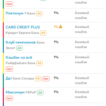
кэшбэк
Aрх
1%
Базовый
Платинум
Т-Банк
КК
кэшбэк
1%
Базовый
CARD CREDIT PLUS
кэшбэк
Кредит Европа Банк
КК
1%
Базовый
Клуб чемпионов
Банк
кэшбэк
Зенит
ДК
1%
Базовый
Кэшбэк на всё
кэшбэк
Райффайзен Банк
КК
Aрх
1%
Базовый
Да!
Банк Синара
КК
Aрх
кэшбэк
1%
Базовый
Максимум
УБРиР
ДК
кэшбэк
Aрх