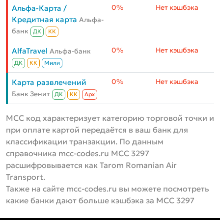
0%
Нет кэшбэка
Альфа-Карта /
Кредитная карта
Альфа-
банк
ДК
КК
0%
Нет кэшбэка
AlfaTravel
Альфа-банк
ДК
КК
Мили
0%
Нет кэшбэка
Карта развлечений
Банк Зенит
ДК
КК
Aрх
MCC код характеризует категорию торговой точки и
при оплате картой передаётся в ваш банк для
классификации транзакции. По данным
справочника mcc-codes.ru MCC 3297
расшифровывается как Tarom Romanian Air
Transport.
Также на сайте mcc-codes.ru вы можете посмотреть
какие банки дают больше кэшбэка за MCC 3297