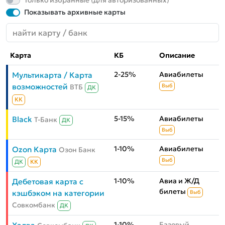
Только избранные (для авторизованных)
Показывать архивные карты
Карта
КБ
Описание
2-25%
Авиабилеты
Мультикарта / Карта
возможностей
ВТБ
Выб
ДК
КК
5-15%
Авиабилеты
Black
Т-Банк
ДК
Выб
1-10%
Авиабилеты
Ozon Карта
Озон Банк
Выб
ДК
КК
1-10%
Авиа и Ж/Д
Дебетовая карта с
билеты
кэшбэком на категории
Выб
Совкомбанк
ДК
1-10%
Базовый