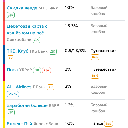
1-3%
Базовый
Скидка везде
МТС Банк
кэшбэк
ДК
1.5-3%
Базовый
Дебетовая карта с
кэшбэк
кэшбэком на всё
Совкомбанк
ДК
0.5/1.3/3%
Путешествия
ТКБ. Клуб
ТКБ Банк
ДК
Выб
КК
2%
Путешествия
Пора
УБРиР
ДК
Aрх
Выб
2%
Базовый
ALL Airlines
Т-Банк
КК
кэшбэк
Мили
1-2%
Базовый
Заработай больше
ВБРР
кэшбэк
ДК
1-2%
На всё
Яндекс Пэй
Яндекс Банк
Выб