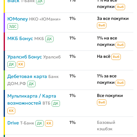
1%
1% на все
Black
Т-Банк
ДК
покупки
Выб
1%
За все покупки
ЮMoney
НКО «ЮМани»
Выб
ЭДС
1%
1% на все
МКБ Бонус
МКБ
ДК
покупки
Выб
1%
На всё
Уралсиб Бонус
Уралсиб
Выб
ДК
КК
1%
1% за все
Дебетовая карта
Банк
покупки
ДОМ.РФ
Выб
ДК
1%
Все покупки
Мультикарта / Карта
возможностей
ВТБ
Выб
ДК
КК
1%
Базовый
Drive
Т-Банк
ДК
КК
кэшбэк