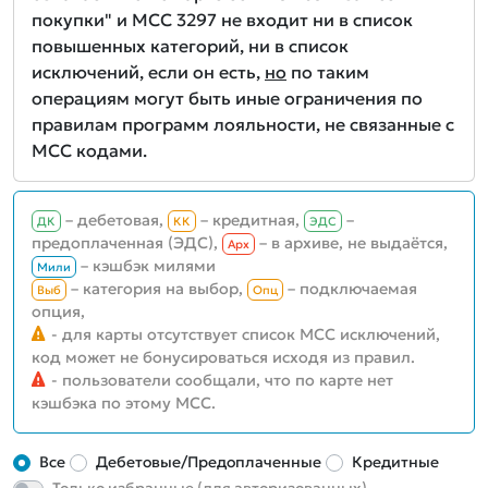
покупки" и MCC 3297 не входит ни в список
повышенных категорий, ни в список
исключений, если он есть,
но
по таким
операциям могут быть иные ограничения по
правилам программ лояльности, не связанные с
MCC кодами.
– дебетовая,
– кредитная,
–
ДК
КК
ЭДС
предоплаченная (ЭДС),
– в архиве, не выдаётся,
Aрх
– кэшбэк милями
Мили
– категория на выбор,
– подключаемая
Выб
Опц
опция,
- для карты отсутствует список MCC исключений,
код может не бонусироваться исходя из правил.
- пользователи сообщали, что по карте нет
кэшбэка по этому MCC.
Все
Дебетовые/Предоплаченные
Кредитные