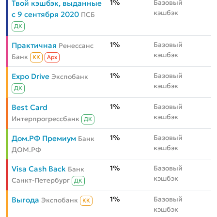
1%
Базовый
Твой кэшбэк, выданные
кэшбэк
с 9 сентября 2020
ПСБ
ДК
1%
Базовый
Практичная
Ренессанс
кэшбэк
Банк
КК
Aрх
1%
Базовый
Expo Drive
Экспобанк
кэшбэк
ДК
1%
Базовый
Best Card
кэшбэк
Интерпрогрессбанк
ДК
1%
Базовый
Дом.РФ Премиум
Банк
кэшбэк
ДОМ.РФ
1%
Базовый
Visa Cash Back
Банк
кэшбэк
Санкт-Петербург
ДК
1%
Базовый
Выгода
Экспобанк
КК
кэшбэк