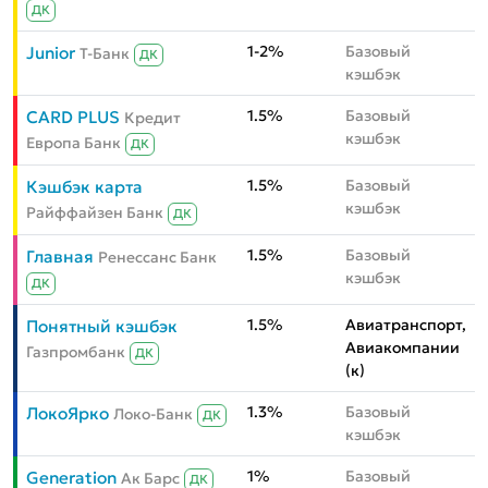
ДК
1-2%
Базовый
Junior
Т-Банк
ДК
кэшбэк
1.5%
Базовый
CARD PLUS
Кредит
кэшбэк
Европа Банк
ДК
1.5%
Базовый
Кэшбэк карта
кэшбэк
Райффайзен Банк
ДК
1.5%
Базовый
Главная
Ренессанс Банк
кэшбэк
ДК
1.5%
Авиатранспорт,
Понятный кэшбэк
Авиакомпании
Газпромбанк
ДК
(к)
1.3%
Базовый
ЛокоЯрко
Локо-Банк
ДК
кэшбэк
1%
Базовый
Generation
Ак Барс
ДК