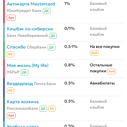
1%
Базовый
Автокарта Mastercard
кэшбэк
ЮниКредит Банк
ДК
Aрх
0/1%
Базовый
Кешбэк по-сибирски
кэшбэк
Банк Левобережный
ДК
0.5-1%
На все покупки
Спасибо
Сбербанк
ДК
Выб
КК
0.8%
Остальные
Моя жизнь (My life)
покупки
УБРиР
Выб
ДК
0.5%
Авиабилеты
Вездедоход
Почта Банк
КК
0.5%
Базовый
Карта хозяина
кэшбэк
РоссельхозБанк
ДК
КК
Aрх
0.5%
Базовый
Удобная карта