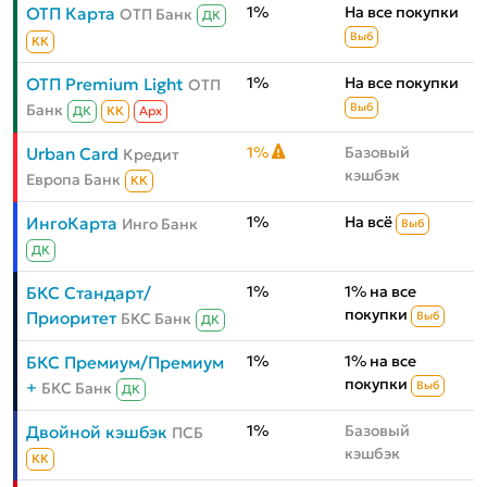
1%
На все покупки
ОТП Карта
ОТП Банк
ДК
Выб
КК
1%
На все покупки
ОТП Premium Light
ОТП
Банк
Выб
ДК
КК
Aрх
1%
Базовый
Urban Card
Кредит
кэшбэк
Европа Банк
КК
1%
На всё
ИнгоКарта
Инго Банк
Выб
ДК
1%
1% на все
БКС Стандарт/
покупки
Приоритет
БКС Банк
Выб
ДК
1%
1% на все
БКС Премиум/Премиум
покупки
+
БКС Банк
Выб
ДК
1%
Базовый
Двойной кэшбэк
ПСБ
кэшбэк
КК