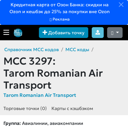
Кредитная карта от Озон Банка: скидки на
Ozon и кешбэк до 25% за покупки вне Ozon
Реклама
Добавить точку
Справочник MCC кодов
MCC коды
MCC 3297:
Tarom Romanian Air
Transport
Tarom Romanian Air Transport
Торговые точки (0)
Карты с кэшбэком
Группа:
Авиалинии, авиакомпании