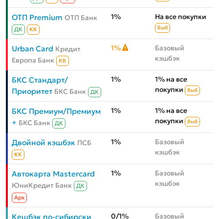
1%
На все покупки
ОТП Premium
ОТП Банк
Выб
ДК
КК
1%
Базовый
Urban Card
Кредит
кэшбэк
Европа Банк
КК
1%
1% на все
БКС Стандарт/
покупки
Приоритет
БКС Банк
Выб
ДК
1%
1% на все
БКС Премиум/Премиум
покупки
+
БКС Банк
Выб
ДК
1%
Базовый
Двойной кэшбэк
ПСБ
кэшбэк
КК
1%
Базовый
Автокарта Mastercard
кэшбэк
ЮниКредит Банк
ДК
Aрх
0/1%
Базовый
Кешбэк по-сибирски