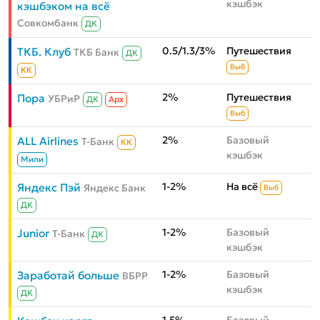
кэшбэк
кэшбэком на всё
Совкомбанк
ДК
0.5/1.3/3%
Путешествия
ТКБ. Клуб
ТКБ Банк
ДК
Выб
КК
2%
Путешествия
Пора
УБРиР
ДК
Aрх
Выб
2%
Базовый
ALL Airlines
Т-Банк
КК
кэшбэк
Мили
1-2%
На всё
Яндекс Пэй
Яндекс Банк
Выб
ДК
1-2%
Базовый
Junior
Т-Банк
ДК
кэшбэк
1-2%
Базовый
Заработай больше
ВБРР
кэшбэк
ДК