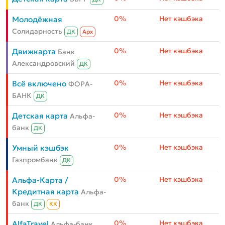
0%
Нет кэшбэка
Молодёжная
Солидарность
ДК
Aрх
0%
Нет кэшбэка
Движкарта
Банк
Александровский
ДК
0%
Нет кэшбэка
Всё включено
ФОРА-
БАНК
ДК
0%
Нет кэшбэка
Детская карта
Альфа-
банк
ДК
0%
Нет кэшбэка
Умный кэшбэк
Газпромбанк
ДК
0%
Нет кэшбэка
Альфа-Карта /
Кредитная карта
Альфа-
банк
ДК
КК
0%
Нет кэшбэка
AlfaTravel
Альфа-банк