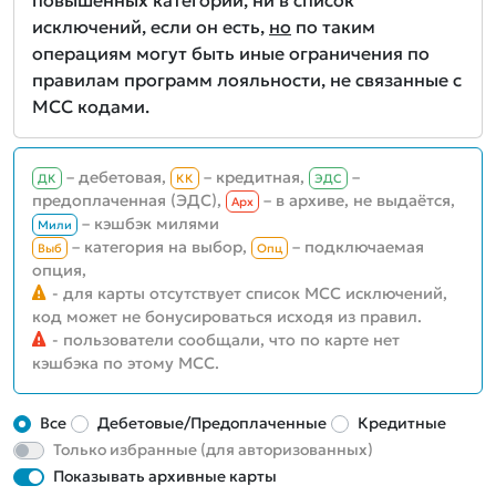
повышенных категорий, ни в список
исключений, если он есть,
но
по таким
операциям могут быть иные ограничения по
правилам программ лояльности, не связанные с
MCC кодами.
– дебетовая,
– кредитная,
–
ДК
КК
ЭДС
предоплаченная (ЭДС),
– в архиве, не выдаётся,
Aрх
– кэшбэк милями
Мили
– категория на выбор,
– подключаемая
Выб
Опц
опция,
- для карты отсутствует список MCC исключений,
код может не бонусироваться исходя из правил.
- пользователи сообщали, что по карте нет
кэшбэка по этому MCC.
Все
Дебетовые/Предоплаченные
Кредитные
Только избранные (для авторизованных)
Показывать архивные карты