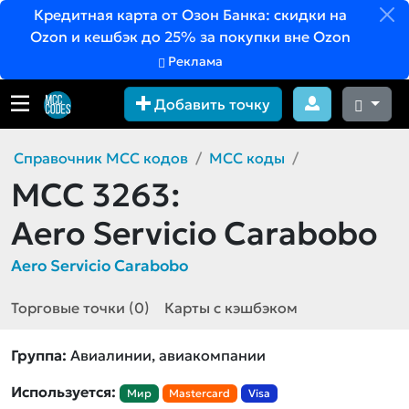
Кредитная карта от Озон Банка: скидки на
Ozon и кешбэк до 25% за покупки вне Ozon
Реклама
Добавить точку
Справочник MCC кодов
MCC коды
MCC 3263:
Aero Servicio Carabobo
Aero Servicio Carabobo
Торговые точки (0)
Карты с кэшбэком
Группа:
Авиалинии, авиакомпании
Используется:
Мир
Mastercard
Visa