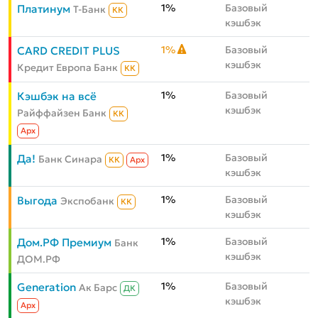
1%
Базовый
Платинум
Т-Банк
КК
кэшбэк
1%
Базовый
CARD CREDIT PLUS
кэшбэк
Кредит Европа Банк
КК
1%
Базовый
Кэшбэк на всё
кэшбэк
Райффайзен Банк
КК
Aрх
1%
Базовый
Да!
Банк Синара
КК
Aрх
кэшбэк
1%
Базовый
Выгода
Экспобанк
КК
кэшбэк
1%
Базовый
Дом.РФ Премиум
Банк
кэшбэк
ДОМ.РФ
1%
Базовый
Generation
Ак Барс
ДК
кэшбэк
Aрх