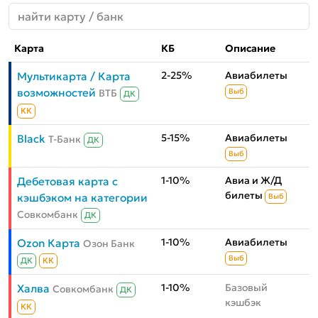
Карта
КБ
Описание
2-25%
Авиабилеты
Мультикарта / Карта
возможностей
ВТБ
Выб
ДК
КК
5-15%
Авиабилеты
Black
Т-Банк
ДК
Выб
1-10%
Авиа и Ж/Д
Дебетовая карта с
билеты
кэшбэком на категории
Выб
Совкомбанк
ДК
1-10%
Авиабилеты
Ozon Карта
Озон Банк
Выб
ДК
КК
1-10%
Базовый
Халва
Совкомбанк
ДК
кэшбэк
КК