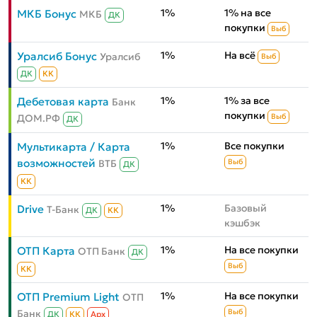
1%
1% на все
МКБ Бонус
МКБ
ДК
покупки
Выб
1%
На всё
Уралсиб Бонус
Уралсиб
Выб
ДК
КК
1%
1% за все
Дебетовая карта
Банк
покупки
ДОМ.РФ
Выб
ДК
1%
Все покупки
Мультикарта / Карта
возможностей
ВТБ
Выб
ДК
КК
1%
Базовый
Drive
Т-Банк
ДК
КК
кэшбэк
1%
На все покупки
ОТП Карта
ОТП Банк
ДК
Выб
КК
1%
На все покупки
ОТП Premium Light
ОТП
Банк
Выб
ДК
КК
Aрх