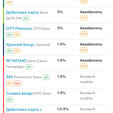
Выб
КК
5%
Авиабилеты
Дебетовая карта
Банк
ДОМ.РФ
Выб
ДК
5%
Авиабилеты
ОТП Premium
ОТП Банк
Выб
ДК
КК
1-5%
Авиабилеты
Уралсиб Бонус
Уралсиб
Выб
ДК
КК
1-3%
Авиабилеты
ЯСЧИТАЮ
Банк Санкт-
Петербург
Выб
ДК
1-3%
Базовый
365
Ренессанс Банк
ДК
кэшбэк
КК
Aрх
1-3%
Базовый
Скидка везде
МТС Банк
кэшбэк
ДК
1.5-3%
Базовый
Дебетовая карта с