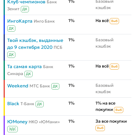
1%
Базовый
Клуб чемпионов
Банк
кэшбэк
Зенит
ДК
1%
На всё
ИнгоКарта
Инго Банк
Выб
ДК
1%
Базовый
Твой кэшбэк, выданные
кэшбэк
до 9 сентября 2020
ПСБ
ДК
1%
На всё
Та самая карта
Банк
Выб
Синара
ДК
1%
Базовый
Weekend
МТС Банк
ДК
кэшбэк
1%
1% на все
Black
Т-Банк
ДК
покупки
Выб
1%
За все покупки
ЮMoney
НКО «ЮМани»
Выб
ЭДС