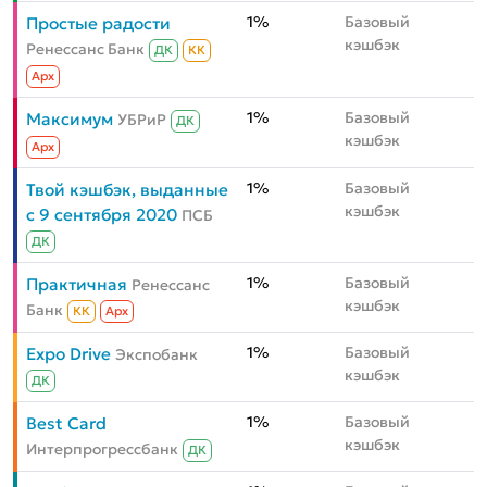
1%
Базовый
Простые радости
кэшбэк
Ренессанс Банк
ДК
КК
Aрх
1%
Базовый
Максимум
УБРиР
ДК
кэшбэк
Aрх
1%
Базовый
Твой кэшбэк, выданные
кэшбэк
с 9 сентября 2020
ПСБ
ДК
1%
Базовый
Практичная
Ренессанс
кэшбэк
Банк
КК
Aрх
1%
Базовый
Expo Drive
Экспобанк
кэшбэк
ДК
1%
Базовый
Best Card
кэшбэк
Интерпрогрессбанк
ДК