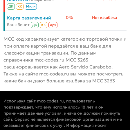
ДК
КК
Мили
0%
Нет кэшбэка
Карта развлечений
Банк Зенит
ДК
КК
Aрх
MCC код характеризует категорию торговой точки и
при оплате картой передаётся в ваш банк для
классификации транзакции. По данным
справочника mcc-codes.ru MCC 3263
расшифровывается как Aero Servicio Carabobo.
Также на сайте mcc-codes.ru вы можете посмотреть
какие банки дают больше кэшбэка за MCC 3263
Используя сайт mcc-codes.ru, пользователь
подтверждает, что ему исполнилось 18 лет и он
принимает данные условия, иначе он должен покинуть
сайт. Сервис не является финансовой организацией и не
оказывает финансовых услуг. Информация носит