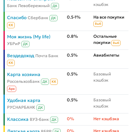
кэшбэк
Банк Левобережный
ДК
0.5-1%
На все покупки
Спасибо
Сбербанк
ДК
Выб
КК
0.8%
Остальные
Моя жизнь (My life)
покупки
УБРиР
Выб
ДК
0.5%
Авиабилеты
Вездедоход
Почта Банк
КК
0.5%
Базовый
Карта хозяина
кэшбэк
РоссельхозБанк
ДК
КК
Aрх
0.5%
Базовый
Удобная карта
кэшбэк
РУСНАРБАНК
ДК
0%
Нет кэшбэка
Классика
ВУЗ-банк
ДК
0%
Нет кэшбэка
Детская карта
ВБРР
ДК