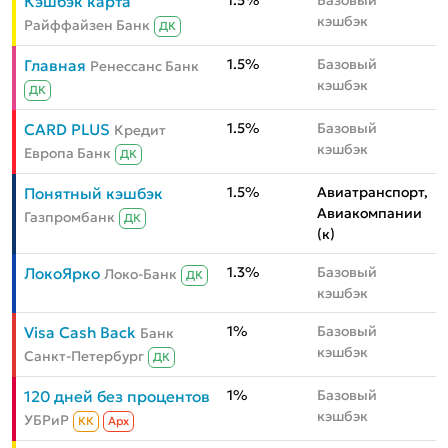
1.5%
Базовый
Кэшбэк карта
кэшбэк
Райффайзен Банк
ДК
1.5%
Базовый
Главная
Ренессанс Банк
кэшбэк
ДК
1.5%
Базовый
CARD PLUS
Кредит
кэшбэк
Европа Банк
ДК
1.5%
Авиатранспорт,
Понятный кэшбэк
Авиакомпании
Газпромбанк
ДК
(к)
1.3%
Базовый
ЛокоЯрко
Локо-Банк
ДК
кэшбэк
1%
Базовый
Visa Cash Back
Банк
кэшбэк
Санкт-Петербург
ДК
1%
Базовый
120 дней без процентов
кэшбэк
УБРиР
КК
Aрх