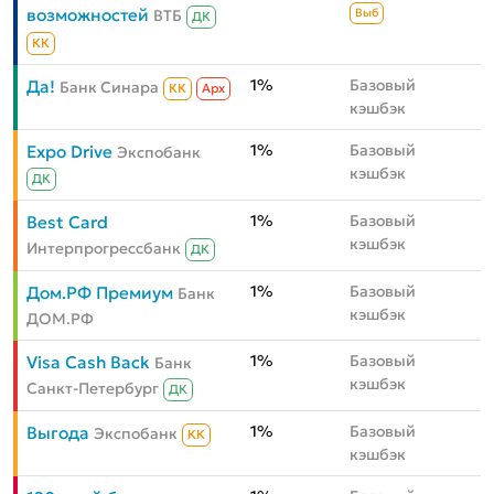
возможностей
ВТБ
Выб
ДК
КК
1%
Базовый
Да!
Банк Синара
КК
Aрх
кэшбэк
1%
Базовый
Expo Drive
Экспобанк
кэшбэк
ДК
1%
Базовый
Best Card
кэшбэк
Интерпрогрессбанк
ДК
1%
Базовый
Дом.РФ Премиум
Банк
кэшбэк
ДОМ.РФ
1%
Базовый
Visa Cash Back
Банк
кэшбэк
Санкт-Петербург
ДК
1%
Базовый
Выгода
Экспобанк
КК
кэшбэк