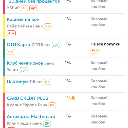
1%
Базовый
120 дней без процентов
кэшбэк
УБРиР
КК
Aрх
1%
Базовый
Кэшбэк на всё
кэшбэк
Райффайзен Банк
КК
Aрх
1%
На все покупки
ОТП Карта
ОТП Банк
ДК
Выб
КК
1%
Базовый
Клуб чемпионов
Банк
кэшбэк
Зенит
ДК
1%
Базовый
Платинум
Т-Банк
КК
кэшбэк
1%
Базовый
CARD CREDIT PLUS
кэшбэк
Кредит Европа Банк
КК
1%
Базовый
Автокарта Mastercard
кэшбэк
ЮниКредит Банк
ДК