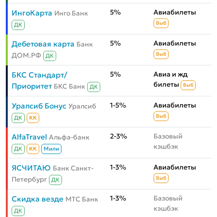
5%
Авиабилеты
ИнгоКарта
Инго Банк
Выб
ДК
5%
Авиабилеты
Дебетовая карта
Банк
ДОМ.РФ
Выб
ДК
5%
Авиа и жд
БКС Стандарт/
билеты
Приоритет
БКС Банк
Выб
ДК
1-5%
Авиабилеты
Уралсиб Бонус
Уралсиб
Выб
ДК
КК
2-3%
Базовый
AlfaTravel
Альфа-банк
кэшбэк
ДК
КК
Мили
1-3%
Авиабилеты
ЯСЧИТАЮ
Банк Санкт-
Петербург
Выб
ДК
1-3%
Базовый
Скидка везде
МТС Банк
кэшбэк
ДК