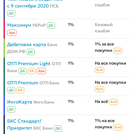
кэшбэк
с 9 сентября 2020
ПСБ
ДК
1%
Базовый
Максимум
УБРиР
ДК
кэшбэк
Aрх
1%
1% за все
Дебетовая карта
Банк
покупки
ДОМ.РФ
Выб
ДК
1%
На все покупки
ОТП Premium Light
ОТП
Банк
Выб
ДК
КК
Aрх
1%
На все покупки
ОТП Premium
ОТП Банк
Выб
ДК
КК
1%
На всё
ИнгоКарта
Инго Банк
Выб
ДК
1%
1% на все
БКС Стандарт/
покупки
Приоритет
БКС Банк
Выб
ДК