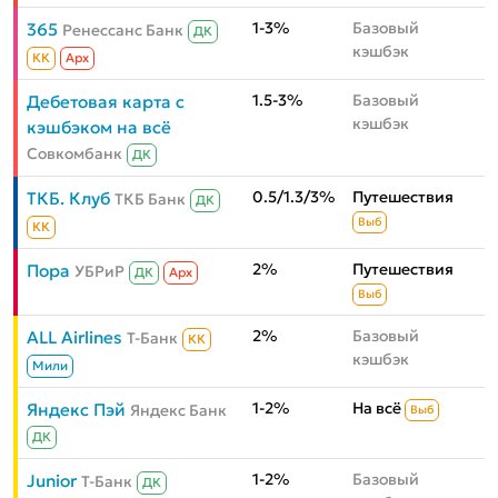
1-3%
Базовый
365
Ренессанс Банк
ДК
кэшбэк
КК
Aрх
1.5-3%
Базовый
Дебетовая карта с
кэшбэк
кэшбэком на всё
Совкомбанк
ДК
0.5/1.3/3%
Путешествия
ТКБ. Клуб
ТКБ Банк
ДК
Выб
КК
2%
Путешествия
Пора
УБРиР
ДК
Aрх
Выб
2%
Базовый
ALL Airlines
Т-Банк
КК
кэшбэк
Мили
1-2%
На всё
Яндекс Пэй
Яндекс Банк
Выб
ДК
1-2%
Базовый
Junior
Т-Банк
ДК