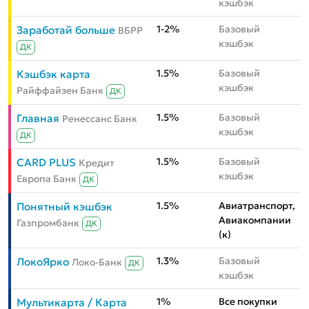
кэшбэк
1-2%
Базовый
Заработай больше
ВБРР
кэшбэк
ДК
1.5%
Базовый
Кэшбэк карта
кэшбэк
Райффайзен Банк
ДК
1.5%
Базовый
Главная
Ренессанс Банк
кэшбэк
ДК
1.5%
Базовый
CARD PLUS
Кредит
кэшбэк
Европа Банк
ДК
1.5%
Авиатранспорт,
Понятный кэшбэк
Авиакомпании
Газпромбанк
ДК
(к)
1.3%
Базовый
ЛокоЯрко
Локо-Банк
ДК
кэшбэк
1%
Все покупки
Мультикарта / Карта