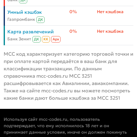
ДК
0%
Нет кэшбэка
Умный кэшбэк
Газпромбанк
ДК
0%
Нет кэшбэка
Карта развлечений
Банк Зенит
ДК
КК
Aрх
MCC код характеризует категорию торговой точки и
при оплате картой передаётся в ваш банк для
классификации транзакции. По данным
справочника mcc-codes.ru MCC 3251
расшифровывается как Авиалинии, авиакомпании.
Также на сайте mcc-codes.ru вы можете посмотреть
какие банки дают больше кэшбэка за MCC 3251
Используя сайт mcc-codes.ru, пользователь
подтверждает, что ему исполнилось 18 лет и он
принимает данные условия, иначе он должен покинуть