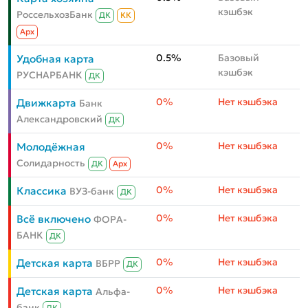
кэшбэк
РоссельхозБанк
ДК
КК
Aрх
0.5%
Базовый
Удобная карта
кэшбэк
РУСНАРБАНК
ДК
0%
Нет кэшбэка
Движкарта
Банк
Александровский
ДК
0%
Нет кэшбэка
Молодёжная
Солидарность
ДК
Aрх
0%
Нет кэшбэка
Классика
ВУЗ-банк
ДК
0%
Нет кэшбэка
Всё включено
ФОРА-
БАНК
ДК
0%
Нет кэшбэка
Детская карта
ВБРР
ДК
0%
Нет кэшбэка
Детская карта
Альфа-
банк