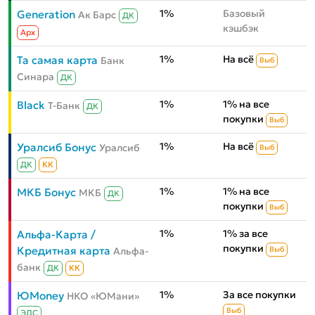
1%
Базовый
Generation
Ак Барс
ДК
кэшбэк
Aрх
1%
На всё
Та самая карта
Банк
Выб
Синара
ДК
1%
1% на все
Black
Т-Банк
ДК
покупки
Выб
1%
На всё
Уралсиб Бонус
Уралсиб
Выб
ДК
КК
1%
1% на все
МКБ Бонус
МКБ
ДК
покупки
Выб
1%
1% за все
Альфа-Карта /
покупки
Кредитная карта
Альфа-
Выб
банк
ДК
КК
1%
За все покупки
ЮMoney
НКО «ЮМани»
Выб
ЭДС