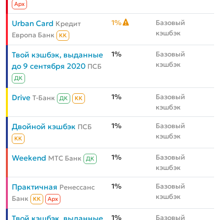
Aрх
1%
Базовый
Urban Card
Кредит
кэшбэк
Европа Банк
КК
1%
Базовый
Твой кэшбэк, выданные
кэшбэк
до 9 сентября 2020
ПСБ
ДК
1%
Базовый
Drive
Т-Банк
ДК
КК
кэшбэк
1%
Базовый
Двойной кэшбэк
ПСБ
кэшбэк
КК
1%
Базовый
Weekend
МТС Банк
ДК
кэшбэк
1%
Базовый
Практичная
Ренессанс
кэшбэк
Банк
КК
Aрх
1%
Базовый
Твой кэшбэк, выданные