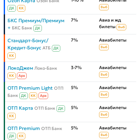
1-10%
Авиабилеты
Ozon Карта
Озон Банк
Выб
ДК
КК
7%
Авиа и жд
БКС Премиум/Премиум
билеты
+
БКС Банк
Выб
ДК
7%
Авиабилеты
Стандарт-Бонус/
Кредит-Бонус
АТБ
Выб
ДК
КК
3-7%
Авиабилеты
ЛокоДжем
Локо-Банк
Выб
КК
Aрх
5%
Авиабилеты
ОТП Premium Light
ОТП
Банк
Выб
ДК
КК
Aрх
5%
Авиабилеты
ОТП Карта
ОТП Банк
ДК
Выб
КК
5%
Авиабилеты
ОТП Premium
ОТП Банк
Выб
ДК
КК