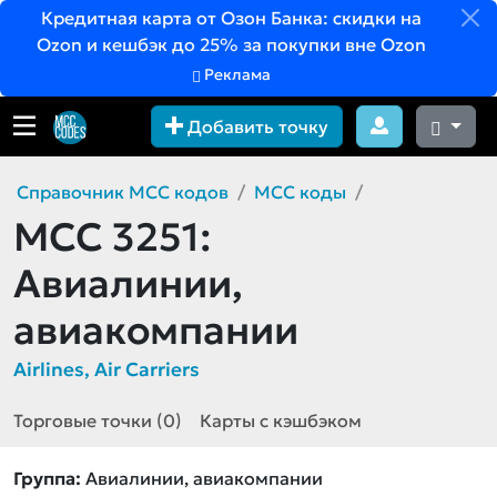
Кредитная карта от Озон Банка: скидки на
Ozon и кешбэк до 25% за покупки вне Ozon
Реклама
Добавить точку
Справочник MCC кодов
MCC коды
MCC 3251:
Авиалинии,
авиакомпании
Airlines, Air Carriers
Торговые точки (0)
Карты с кэшбэком
Группа:
Авиалинии, авиакомпании