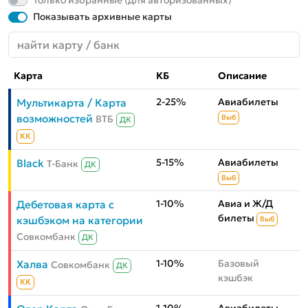
Только избранные (для авторизованных)
Показывать архивные карты
Карта
КБ
Описание
2-25%
Авиабилеты
Мультикарта / Карта
возможностей
ВТБ
Выб
ДК
КК
5-15%
Авиабилеты
Black
Т-Банк
ДК
Выб
1-10%
Авиа и Ж/Д
Дебетовая карта с
билеты
кэшбэком на категории
Выб
Совкомбанк
ДК
1-10%
Базовый
Халва
Совкомбанк
ДК
кэшбэк
КК