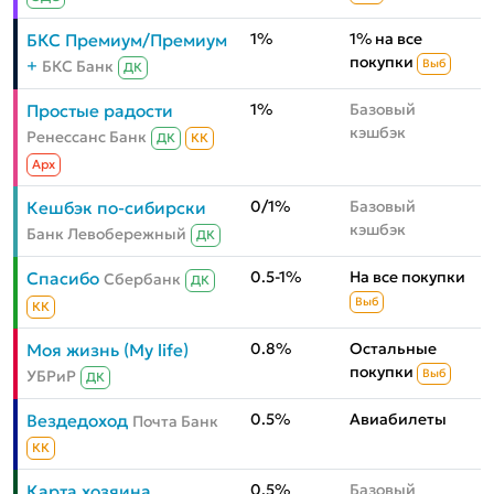
1%
1% на все
БКС Премиум/Премиум
покупки
+
БКС Банк
Выб
ДК
1%
Базовый
Простые радости
кэшбэк
Ренессанс Банк
ДК
КК
Aрх
0/1%
Базовый
Кешбэк по-сибирски
кэшбэк
Банк Левобережный
ДК
0.5-1%
На все покупки
Спасибо
Сбербанк
ДК
Выб
КК
0.8%
Остальные
Моя жизнь (My life)
покупки
УБРиР
Выб
ДК
0.5%
Авиабилеты
Вездедоход
Почта Банк
КК
0.5%
Базовый
Карта хозяина