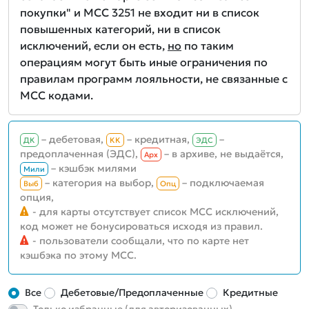
покупки" и MCC 3251 не входит ни в список
повышенных категорий, ни в список
исключений, если он есть,
но
по таким
операциям могут быть иные ограничения по
правилам программ лояльности, не связанные с
MCC кодами.
– дебетовая,
– кредитная,
–
ДК
КК
ЭДС
предоплаченная (ЭДС),
– в архиве, не выдаётся,
Aрх
– кэшбэк милями
Мили
– категория на выбор,
– подключаемая
Выб
Опц
опция,
- для карты отсутствует список MCC исключений,
код может не бонусироваться исходя из правил.
- пользователи сообщали, что по карте нет
кэшбэка по этому MCC.
Все
Дебетовые/Предоплаченные
Кредитные