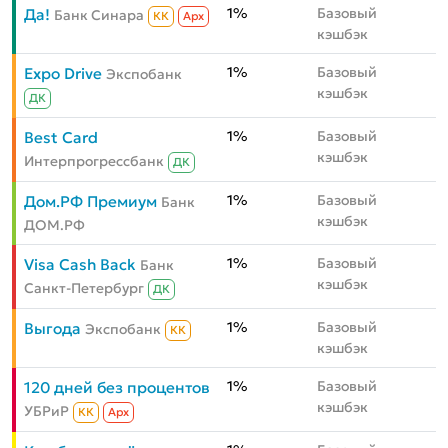
1%
Базовый
Да!
Банк Синара
КК
Aрх
кэшбэк
1%
Базовый
Expo Drive
Экспобанк
кэшбэк
ДК
1%
Базовый
Best Card
кэшбэк
Интерпрогрессбанк
ДК
1%
Базовый
Дом.РФ Премиум
Банк
кэшбэк
ДОМ.РФ
1%
Базовый
Visa Cash Back
Банк
кэшбэк
Санкт-Петербург
ДК
1%
Базовый
Выгода
Экспобанк
КК
кэшбэк
1%
Базовый
120 дней без процентов
кэшбэк
УБРиР
КК
Aрх