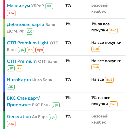
1%
Базовый
Максимум
УБРиР
ДК
кэшбэк
Aрх
1%
1% за все
Дебетовая карта
Банк
покупки
ДОМ.РФ
Выб
ДК
1%
На все покупки
ОТП Premium Light
ОТП
Банк
Выб
ДК
КК
Aрх
1%
На все покупки
ОТП Premium
ОТП Банк
Выб
ДК
КК
1%
На всё
ИнгоКарта
Инго Банк
Выб
ДК
1%
1% на все
БКС Стандарт/
покупки
Приоритет
БКС Банк
Выб
ДК
1%
Базовый
Generation
Ак Барс
ДК
кэшбэк
Aрх