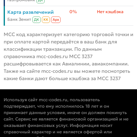
ДК
0%
Нет кэшбэка
Карта развлечений
Банк Зенит
ДК
КК
Aрх
MCC код характеризует категорию торговой точки и
при оплате картой передаётся в ваш банк для
классификации транзакции. По данным
справочника mcc-codes.ru MCC 3237
расшифровывается как Авиалинии, авиакомпании.
Также на сайте mcc-codes.ru вы можете посмотреть
какие банки дают больше кэшбэка за MCC 3237
Используя сайт mcc-codes.ru, пользователь
подтверждает, что ему исполнилось 18 лет и он
принимает данные условия, иначе он должен покинуть
сайт. Сервис не является финансовой организацией и не
оказывает финансовых услуг. Информация носит
справочный характер и не является офертой или