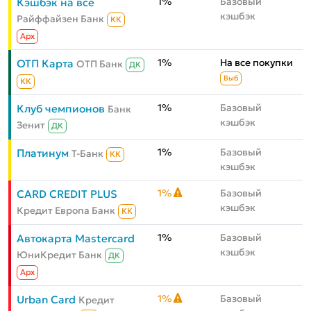
1%
Базовый
Кэшбэк на всё
кэшбэк
Райффайзен Банк
КК
Aрх
1%
На все покупки
ОТП Карта
ОТП Банк
ДК
Выб
КК
1%
Базовый
Клуб чемпионов
Банк
кэшбэк
Зенит
ДК
1%
Базовый
Платинум
Т-Банк
КК
кэшбэк
1%
Базовый
CARD CREDIT PLUS
кэшбэк
Кредит Европа Банк
КК
1%
Базовый
Автокарта Mastercard
кэшбэк
ЮниКредит Банк
ДК
Aрх
1%
Базовый
Urban Card
Кредит