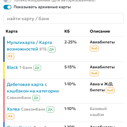
Только избранные (для авторизованных)
Показывать архивные карты
Карта
КБ
Описание
2-25%
Авиабилеты
Мультикарта / Карта
возможностей
ВТБ
Выб
ДК
КК
5-15%
Авиабилеты
Black
Т-Банк
ДК
Выб
1-10%
Авиа и Ж/Д
Дебетовая карта с
билеты
кэшбэком на категории
Выб
Совкомбанк
ДК
1-10%
Базовый
Халва
Совкомбанк
ДК
кэшбэк
КК