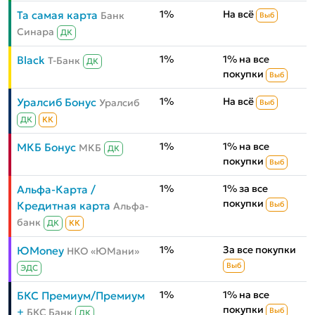
1%
На всё
Та самая карта
Банк
Выб
Синара
ДК
1%
1% на все
Black
Т-Банк
ДК
покупки
Выб
1%
На всё
Уралсиб Бонус
Уралсиб
Выб
ДК
КК
1%
1% на все
МКБ Бонус
МКБ
ДК
покупки
Выб
1%
1% за все
Альфа-Карта /
покупки
Кредитная карта
Альфа-
Выб
банк
ДК
КК
1%
За все покупки
ЮMoney
НКО «ЮМани»
Выб
ЭДС
1%
1% на все
БКС Премиум/Премиум
покупки
+
БКС Банк
Выб
ДК