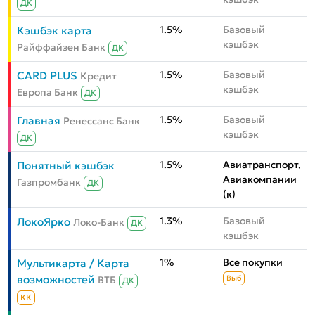
ДК
1.5%
Базовый
Кэшбэк карта
кэшбэк
Райффайзен Банк
ДК
1.5%
Базовый
CARD PLUS
Кредит
кэшбэк
Европа Банк
ДК
1.5%
Базовый
Главная
Ренессанс Банк
кэшбэк
ДК
1.5%
Авиатранспорт,
Понятный кэшбэк
Авиакомпании
Газпромбанк
ДК
(к)
1.3%
Базовый
ЛокоЯрко
Локо-Банк
ДК
кэшбэк
1%
Все покупки
Мультикарта / Карта
возможностей
ВТБ
Выб
ДК
КК