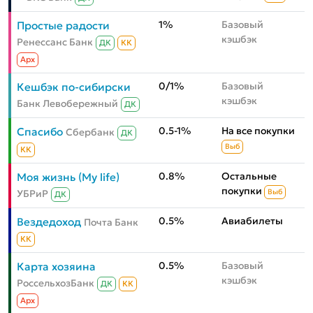
1%
Базовый
Простые радости
кэшбэк
Ренессанс Банк
ДК
КК
Aрх
0/1%
Базовый
Кешбэк по-сибирски
кэшбэк
Банк Левобережный
ДК
0.5-1%
На все покупки
Спасибо
Сбербанк
ДК
Выб
КК
0.8%
Остальные
Моя жизнь (My life)
покупки
УБРиР
Выб
ДК
0.5%
Авиабилеты
Вездедоход
Почта Банк
КК
0.5%
Базовый
Карта хозяина
кэшбэк
РоссельхозБанк
ДК
КК
Aрх