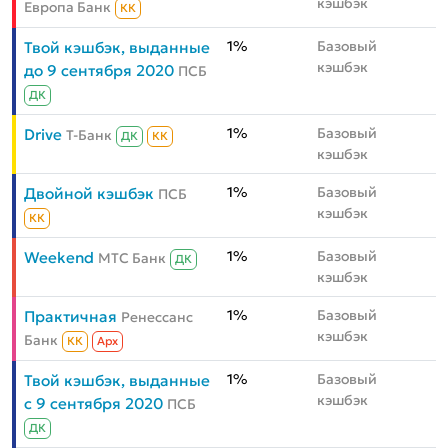
кэшбэк
Европа Банк
КК
1%
Базовый
Твой кэшбэк, выданные
кэшбэк
до 9 сентября 2020
ПСБ
ДК
1%
Базовый
Drive
Т-Банк
ДК
КК
кэшбэк
1%
Базовый
Двойной кэшбэк
ПСБ
кэшбэк
КК
1%
Базовый
Weekend
МТС Банк
ДК
кэшбэк
1%
Базовый
Практичная
Ренессанс
кэшбэк
Банк
КК
Aрх
1%
Базовый
Твой кэшбэк, выданные
кэшбэк
с 9 сентября 2020
ПСБ
ДК