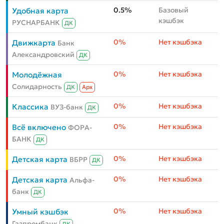
0.5%
Базовый
Удобная карта
кэшбэк
РУСНАРБАНК
ДК
0%
Нет кэшбэка
Движкарта
Банк
Александровский
ДК
0%
Нет кэшбэка
Молодёжная
Солидарность
ДК
Aрх
0%
Нет кэшбэка
Классика
ВУЗ-банк
ДК
0%
Нет кэшбэка
Всё включено
ФОРА-
БАНК
ДК
0%
Нет кэшбэка
Детская карта
ВБРР
ДК
0%
Нет кэшбэка
Детская карта
Альфа-
банк
ДК
0%
Нет кэшбэка
Умный кэшбэк
Газпромбанк