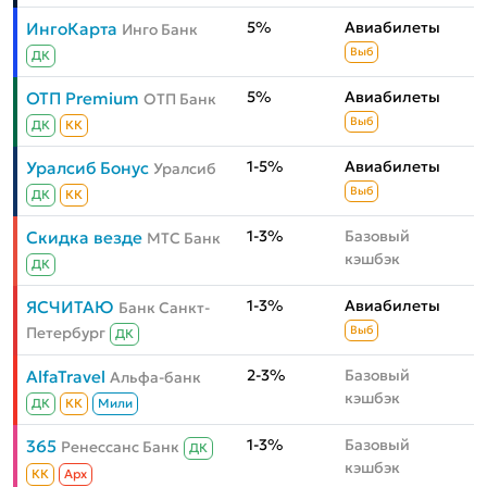
5%
Авиабилеты
ИнгоКарта
Инго Банк
Выб
ДК
5%
Авиабилеты
ОТП Premium
ОТП Банк
Выб
ДК
КК
1-5%
Авиабилеты
Уралсиб Бонус
Уралсиб
Выб
ДК
КК
1-3%
Базовый
Скидка везде
МТС Банк
кэшбэк
ДК
1-3%
Авиабилеты
ЯСЧИТАЮ
Банк Санкт-
Петербург
Выб
ДК
2-3%
Базовый
AlfaTravel
Альфа-банк
кэшбэк
ДК
КК
Мили
1-3%
Базовый
365
Ренессанс Банк
ДК
кэшбэк
КК
Aрх