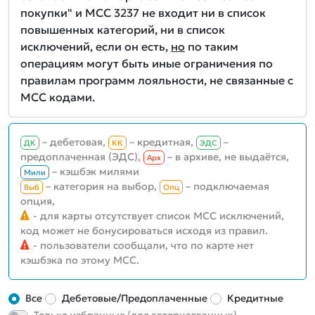
покупки" и MCC 3237 не входит ни в список
повышенных категорий, ни в список
исключений, если он есть,
но
по таким
операциям могут быть иные ограничения по
правилам программ лояльности, не связанные с
MCC кодами.
– дебетовая,
– кредитная,
–
ДК
КК
ЭДС
предоплаченная (ЭДС),
– в архиве, не выдаётся,
Aрх
– кэшбэк милями
Мили
– категория на выбор,
– подключаемая
Выб
Опц
опция,
- для карты отсутствует список MCC исключений,
код может не бонусироваться исходя из правил.
- пользователи сообщали, что по карте нет
кэшбэка по этому MCC.
Все
Дебетовые/Предоплаченные
Кредитные