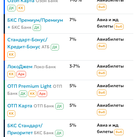
1-10%
Авиабилеты
Ozon Карта
Озон Банк
Выб
ДК
КК
7%
Авиа и жд
БКС Премиум/Премиум
билеты
+
БКС Банк
Выб
ДК
7%
Авиабилеты
Стандарт-Бонус/
Кредит-Бонус
АТБ
Выб
ДК
КК
3-7%
Авиабилеты
ЛокоДжем
Локо-Банк
Выб
КК
Aрх
5%
Авиабилеты
ОТП Premium Light
ОТП
Банк
Выб
ДК
КК
Aрх
5%
Авиабилеты
ОТП Карта
ОТП Банк
ДК
Выб
КК
5%
Авиа и жд
БКС Стандарт/
билеты
Приоритет
БКС Банк
Выб
ДК