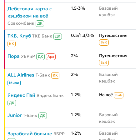
1.5-3%
Базовый
Дебетовая карта с
кэшбэк
кэшбэком на всё
Совкомбанк
ДК
0.5/1.3/3%
Путешествия
ТКБ. Клуб
ТКБ Банк
ДК
Выб
КК
2%
Путешествия
Пора
УБРиР
ДК
Aрх
Выб
2%
Базовый
ALL Airlines
Т-Банк
КК
кэшбэк
Мили
1-2%
На всё
Яндекс Пэй
Яндекс Банк
Выб
ДК
1-2%
Базовый
Junior
Т-Банк
ДК
кэшбэк
1-2%
Базовый
Заработай больше
ВБРР
кэшбэк