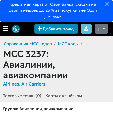
Кредитная карта от Озон Банка: скидки на
Ozon и кешбэк до 25% за покупки вне Ozon
Реклама
Добавить точку
Справочник MCC кодов
MCC коды
MCC 3237:
Авиалинии,
авиакомпании
Airlines, Air Carriers
Торговые точки (0)
Карты с кэшбэком
Группа:
Авиалинии, авиакомпании