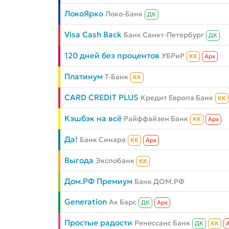
ЛокоЯрко
Локо-Банк
ДК
Visa Cash Back
Банк Санкт-Петербург
ДК
120 дней без процентов
УБРиР
КК
Aрх
Платинум
Т-Банк
КК
CARD CREDIT PLUS
Кредит Европа Банк
КК
Кэшбэк на всё
Райффайзен Банк
КК
Aрх
Да!
Банк Синара
КК
Aрх
Выгода
Экспобанк
КК
Дом.РФ Премиум
Банк ДОМ.РФ
Generation
Ак Барс
ДК
Aрх
Простые радости
Ренессанс Банк
ДК
КК