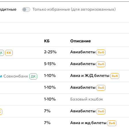
едитные
Только избранные (для авторизованных)
КБ
Описание
2-25%
Авиабилеты
Выб
ДК
КК
5-15%
Авиабилеты
Выб
1-10%
Авиа и Ж/Д билеты
и
Совкомбанк
Выб
ДК
1-10%
Авиабилеты
Выб
1-10%
Базовый кэшбэк
7%
Авиабилеты
Выб
К
7%
Авиа и жд билеты
Выб