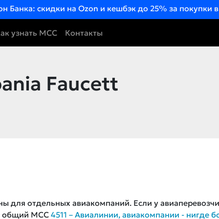
он Банка: скидки на Ozon и кешбэк до 25% за покупки 
ак узнать MCC
Контакты
nia Faucett
ны для отдельных авиакомпаний. Если у авиаперевозч
ся общий MCC
4511 – Авиалинии, авиакомпании - нигде б