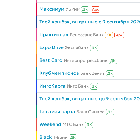
Максимум
УБРиР
ДК
Aрх
Твой кэшбэк, выданные с 9 сентября 202
Практичная
Ренессанс Банк
КК
Aрх
Expo Drive
Экспобанк
ДК
Best Card
Интерпрогрессбанк
ДК
Клуб чемпионов
Банк Зенит
ДК
ИнгоКарта
Инго Банк
ДК
Твой кэшбэк, выданные до 9 сентября 2
Та самая карта
Банк Синара
ДК
Weekend
МТС Банк
ДК
Black
Т-Банк
ДК