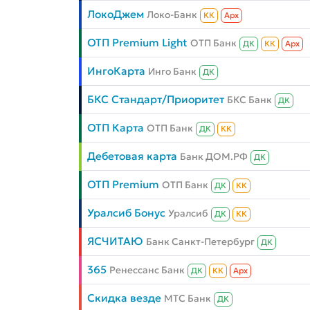
ЛокоДжем
Локо-Банк
КК
Aрх
ОТП Premium Light
ОТП Банк
ДК
КК
Aрх
ИнгоКарта
Инго Банк
ДК
БКС Стандарт/Приоритет
БКС Банк
ДК
ОТП Карта
ОТП Банк
ДК
КК
Дебетовая карта
Банк ДОМ.РФ
ДК
ОТП Premium
ОТП Банк
ДК
КК
Уралсиб Бонус
Уралсиб
ДК
КК
ЯСЧИТАЮ
Банк Санкт-Петербург
ДК
365
Ренессанс Банк
ДК
КК
Aрх
Скидка везде
МТС Банк
ДК