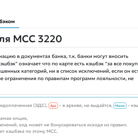
бэком
ля MCC 3220
цию в документах банка, т.к. банки могут вносить
шбэк" означает что по карте есть кэшбэк "за все покуп
шенных категорий, ни в список исключений, если он ест
е ограничения по правилам программ лояльности, не
редоплаченная (ЭДС),
– в архиве, не выдаётся,
– кэ
Aрх
Мили
емая опция,
лючений, код может не бонусироваться исходя из правил.
нет кэшбэка по этому MCC.