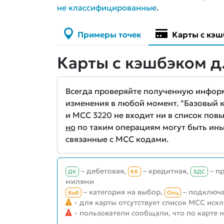
не классифицированные
.
Примеры точек
Карты с кэш
Карты с кэшбэком д
Всегда проверяйте полученную информа
изменения в любой момент. "Базовый кэ
и MCC 3220 не входит ни в список повы
но
по таким операциям могут быть ины
связанные с MCC кодами.
– дебетовая,
– кредитная,
– п
ДК
КК
ЭДС
милями
– категория на выбор,
– подключа
Выб
Опц
- для карты отсутствует список MCC иск
- пользователи сообщали, что по карте 