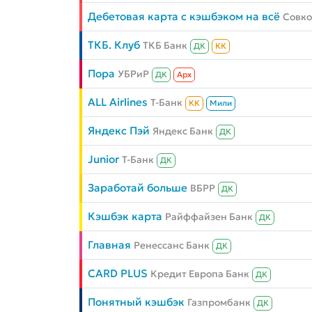
Дебетовая карта с кэшбэком на всё
Совк
ТКБ. Клуб
ТКБ Банк
ДК
КК
Пора
УБРиР
ДК
Aрх
ALL Airlines
Т-Банк
КК
Мили
Яндекс Пэй
Яндекс Банк
ДК
Junior
Т-Банк
ДК
Заработай больше
ВБРР
ДК
Кэшбэк карта
Райффайзен Банк
ДК
Главная
Ренессанс Банк
ДК
CARD PLUS
Кредит Европа Банк
ДК
Понятный кэшбэк
Газпромбанк
ДК