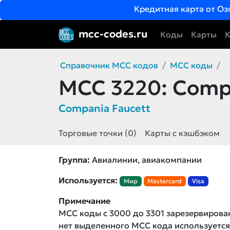
Кредитная карта от Оз
mcc-codes.ru
Коды
Карты
К
Справочник MCC кодов
MCC коды
MCC 3220:
Compa
Compania Faucett
Торговые точки (0)
Карты с кэшбэком
Группа:
Авиалинии, авиакомпании
Используется:
Мир
Mastercard
Visa
Примечание
MCC коды с 3000 до 3301 зарезервирова
нет выделенного MCC кода использует