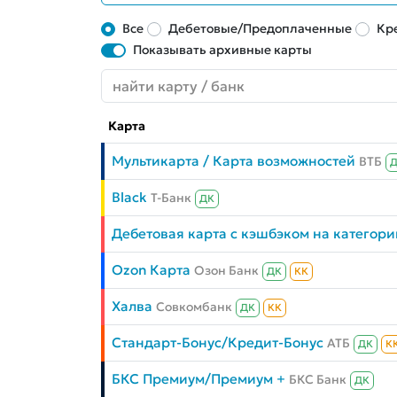
Все
Дебетовые/Предоплаченные
Кр
Показывать архивные карты
Карта
Мультикарта / Карта возможностей
ВТБ
Black
Т-Банк
ДК
Дебетовая карта с кэшбэком на категори
Ozon Карта
Озон Банк
ДК
КК
Халва
Совкомбанк
ДК
КК
Стандарт-Бонус/Кредит-Бонус
АТБ
ДК
К
БКС Премиум/Премиум +
БКС Банк
ДК