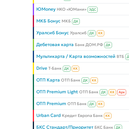
ЮMoney
НКО «ЮМани»
ЭДС
МКБ Бонус
МКБ
ДК
Уралсиб Бонус
Уралсиб
ДК
КК
Дебетовая карта
Банк ДОМ.РФ
ДК
Мультикарта / Карта возможностей
ВТБ
Drive
Т-Банк
ДК
КК
ОТП Карта
ОТП Банк
ДК
КК
ОТП Premium Light
ОТП Банк
ДК
КК
Aрх
ОТП Premium
ОТП Банк
ДК
КК
Urban Card
Кредит Европа Банк
КК
БКС Стандарт/Приоритет
БКС Банк
ДК