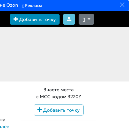
вне Ozon
Реклама
Добавить точку
Знаете места
с MCC кодом 3220?
Добавить точку
ика
олее