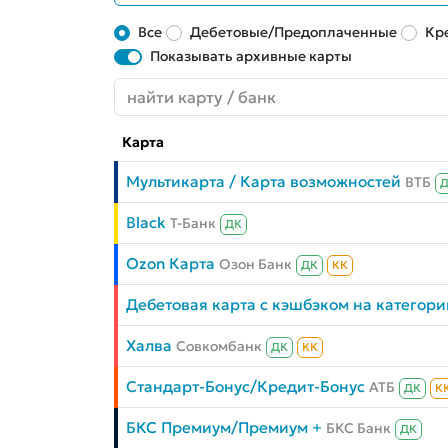
Все
Дебетовые/Предоплаченные
Кр
Показывать архивные карты
Карта
Мультикарта / Карта возможностей
ВТБ
Black
Т-Банк
ДК
Ozon Карта
Озон Банк
ДК
КК
Дебетовая карта с кэшбэком на категори
Халва
Совкомбанк
ДК
КК
Стандарт-Бонус/Кредит-Бонус
АТБ
ДК
К
БКС Премиум/Премиум +
БКС Банк
ДК