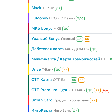
Black
Т-Банк
ДК
ЮMoney
НКО «ЮМани»
ЭДС
МКБ Бонус
МКБ
ДК
Уралсиб Бонус
Уралсиб
ДК
КК
Дебетовая карта
Банк ДОМ.РФ
ДК
Мультикарта / Карта возможностей
ВТБ
Drive
Т-Банк
ДК
КК
ОТП Карта
ОТП Банк
ДК
КК
ОТП Premium Light
ОТП Банк
ДК
КК
Aрх
Urban Card
Кредит Европа Банк
КК
ИнгоКарта
Инго Банк
ДК