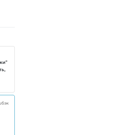
ки"
ть,
шбэк