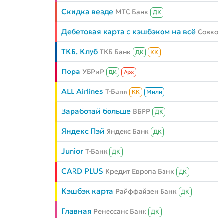
Скидка везде
МТС Банк
ДК
Дебетовая карта с кэшбэком на всё
Совк
ТКБ. Клуб
ТКБ Банк
ДК
КК
Пора
УБРиР
ДК
Aрх
ALL Airlines
Т-Банк
КК
Мили
Заработай больше
ВБРР
ДК
Яндекс Пэй
Яндекс Банк
ДК
Junior
Т-Банк
ДК
CARD PLUS
Кредит Европа Банк
ДК
Кэшбэк карта
Райффайзен Банк
ДК
Главная
Ренессанс Банк
ДК