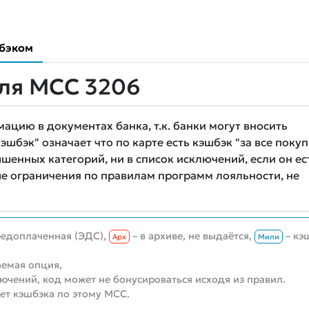
бэком
ля MCC 3206
цию в документах банка, т.к. банки могут вносить
шбэк" означает что по карте есть кэшбэк "за все покуп
шенных категорий, ни в список исключений, если он ес
е ограничения по правилам программ лояльности, не
редоплаченная (ЭДС),
– в архиве, не выдаётся,
– кэ
Aрх
Мили
емая опция,
лючений, код может не бонусироваться исходя из правил.
нет кэшбэка по этому MCC.