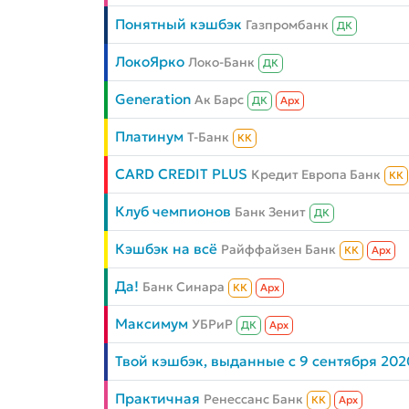
Понятный кэшбэк
Газпромбанк
ДК
ЛокоЯрко
Локо-Банк
ДК
Generation
Ак Барс
ДК
Aрх
Платинум
Т-Банк
КК
CARD CREDIT PLUS
Кредит Европа Банк
КК
Клуб чемпионов
Банк Зенит
ДК
Кэшбэк на всё
Райффайзен Банк
КК
Aрх
Да!
Банк Синара
КК
Aрх
Максимум
УБРиР
ДК
Aрх
Твой кэшбэк, выданные с 9 сентября 202
Практичная
Ренессанс Банк
КК
Aрх