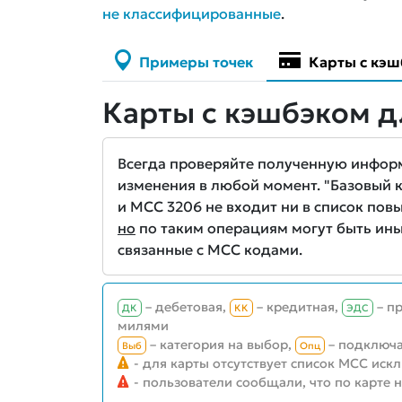
не классифицированные
.
Примеры точек
Карты с кэш
Карты с кэшбэком д
Всегда проверяйте полученную информа
изменения в любой момент. "Базовый кэ
и MCC 3206 не входит ни в список повы
но
по таким операциям могут быть ины
связанные с MCC кодами.
– дебетовая,
– кредитная,
– п
ДК
КК
ЭДС
милями
– категория на выбор,
– подключа
Выб
Опц
- для карты отсутствует список MCC иск
- пользователи сообщали, что по карте 