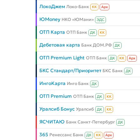
ЛокоДжем
Локо-Банк
КК
Aрх
ЮMoney
НКО «ЮМани»
ЭДС
ОТП Карта
ОТП Банк
ДК
КК
Дебетовая карта
Банк ДОМ.РФ
ДК
ОТП Premium Light
ОТП Банк
ДК
КК
Aрх
БКС Стандарт/Приоритет
БКС Банк
ДК
ИнгоКарта
Инго Банк
ДК
ОТП Premium
ОТП Банк
ДК
КК
Уралсиб Бонус
Уралсиб
ДК
КК
ЯСЧИТАЮ
Банк Санкт-Петербург
ДК
365
Ренессанс Банк
ДК
КК
Aрх