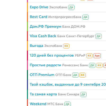
Expo Drive
Экспобанк
ДК
Best Card
Интерпрогрессбанк
ДК
Дом.РФ Премиум
Банк ДОМ.РФ
Visa Cash Back
Банк Санкт-Петербург
ДК
Выгода
Экспобанк
КК
120 дней без процентов
УБРиР
КК
Aрх
Простые радости
Ренессанс Банк
ДК
КК
ОТП Premium
ОТП Банк
ДК
КК
Твой кэшбэк, выданные до 9 сентября 2
Та самая карта
Банк Синара
ДК
Weekend
МТС Банк
ДК