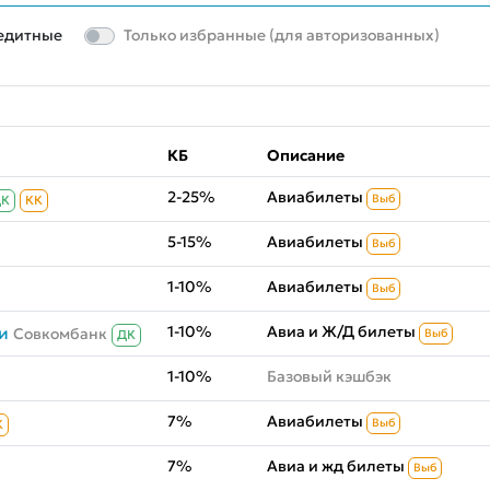
едитные
Только избранные (для авторизованных)
КБ
Описание
2-25%
Авиабилеты
Выб
ДК
КК
5-15%
Авиабилеты
Выб
1-10%
Авиабилеты
Выб
1-10%
Авиа и Ж/Д билеты
и
Совкомбанк
Выб
ДК
1-10%
Базовый кэшбэк
7%
Авиабилеты
Выб
К
7%
Авиа и жд билеты
Выб