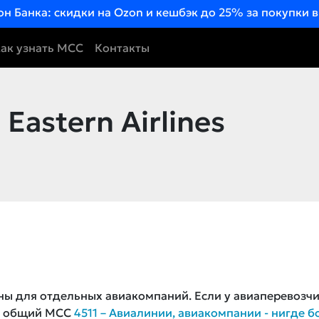
он Банка: скидки на Ozon и кешбэк до 25% за покупки 
ак узнать MCC
Контакты
Eastern Airlines
ны для отдельных авиакомпаний. Если у авиаперевозч
ся общий MCC
4511 – Авиалинии, авиакомпании - нигде б