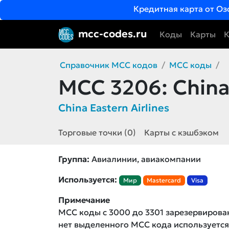
Кредитная карта от Оз
mcc-codes.ru
Коды
Карты
К
Справочник MCC кодов
MCC коды
MCC 3206:
China 
China Eastern Airlines
Торговые точки (0)
Карты с кэшбэком
Группа:
Авиалинии, авиакомпании
Используется:
Мир
Mastercard
Visa
Примечание
MCC коды с 3000 до 3301 зарезервирова
нет выделенного MCC кода использует