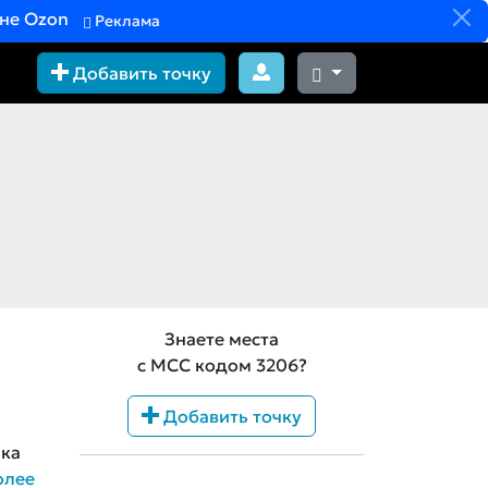
вне Ozon
Реклама
Добавить точку
Знаете места
с MCC кодом 3206?
Добавить точку
ика
олее