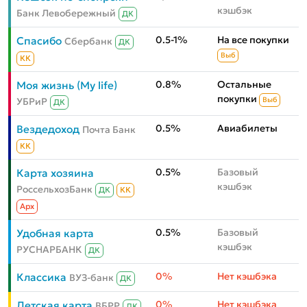
кэшбэк
Банк Левобережный
ДК
0.5-1%
На все покупки
Спасибо
Сбербанк
ДК
Выб
КК
0.8%
Остальные
Моя жизнь (My life)
покупки
УБРиР
Выб
ДК
0.5%
Авиабилеты
Вездедоход
Почта Банк
КК
0.5%
Базовый
Карта хозяина
кэшбэк
РоссельхозБанк
ДК
КК
Aрх
0.5%
Базовый
Удобная карта
кэшбэк
РУСНАРБАНК
ДК
0%
Нет кэшбэка
Классика
ВУЗ-банк
ДК
0%
Нет кэшбэка
Детская карта
ВБРР
ДК