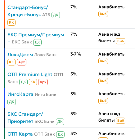
7%
Авиабилеты
Стандарт-Бонус/
Кредит-Бонус
АТБ
Выб
ДК
КК
7%
Авиа и жд
БКС Премиум/Премиум
билеты
+
БКС Банк
Выб
ДК
3-7%
Авиабилеты
ЛокоДжем
Локо-Банк
Выб
КК
Aрх
5%
Авиабилеты
ОТП Premium Light
ОТП
Банк
Выб
ДК
КК
Aрх
5%
Авиабилеты
ИнгоКарта
Инго Банк
Выб
ДК
5%
Авиа и жд
БКС Стандарт/
билеты
Приоритет
БКС Банк
Выб
ДК
5%
Авиабилеты
ОТП Карта
ОТП Банк
ДК