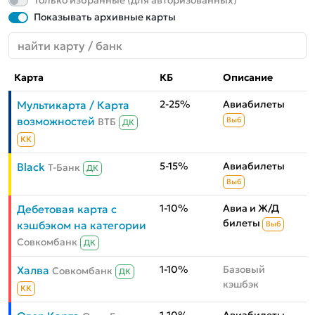
Только избранные (для авторизованных)
Показывать архивные карты
Карта
КБ
Описание
2-25%
Авиабилеты
Мультикарта / Карта
возможностей
ВТБ
Выб
ДК
КК
5-15%
Авиабилеты
Black
Т-Банк
ДК
Выб
1-10%
Авиа и Ж/Д
Дебетовая карта с
билеты
кэшбэком на категории
Выб
Совкомбанк
ДК
1-10%
Базовый
Халва
Совкомбанк
ДК
кэшбэк
КК