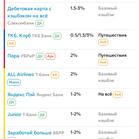
1.5-3%
Базовый
Дебетовая карта с
кэшбэк
кэшбэком на всё
Совкомбанк
ДК
0.5/1.3/3%
Путешествия
ТКБ. Клуб
ТКБ Банк
ДК
Выб
КК
2%
Путешествия
Пора
УБРиР
ДК
Aрх
Выб
2%
Базовый
ALL Airlines
Т-Банк
КК
кэшбэк
Мили
1-2%
На всё
Яндекс Пэй
Яндекс Банк
Выб
ДК
1-2%
Базовый
Junior
Т-Банк
ДК
кэшбэк
1-2%
Базовый
Заработай больше
ВБРР
кэшбэк