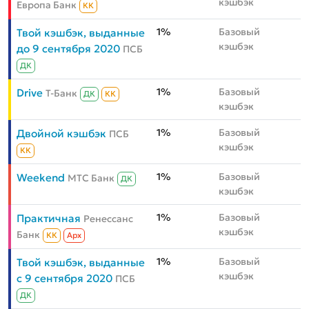
кэшбэк
Европа Банк
КК
1%
Базовый
Твой кэшбэк, выданные
кэшбэк
до 9 сентября 2020
ПСБ
ДК
1%
Базовый
Drive
Т-Банк
ДК
КК
кэшбэк
1%
Базовый
Двойной кэшбэк
ПСБ
кэшбэк
КК
1%
Базовый
Weekend
МТС Банк
ДК
кэшбэк
1%
Базовый
Практичная
Ренессанс
кэшбэк
Банк
КК
Aрх
1%
Базовый
Твой кэшбэк, выданные
кэшбэк
с 9 сентября 2020
ПСБ
ДК