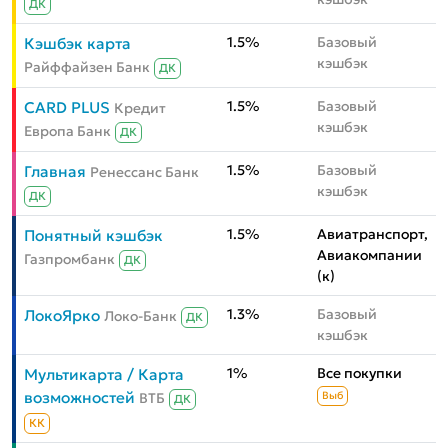
ДК
1.5%
Базовый
Кэшбэк карта
кэшбэк
Райффайзен Банк
ДК
1.5%
Базовый
CARD PLUS
Кредит
кэшбэк
Европа Банк
ДК
1.5%
Базовый
Главная
Ренессанс Банк
кэшбэк
ДК
1.5%
Авиатранспорт,
Понятный кэшбэк
Авиакомпании
Газпромбанк
ДК
(к)
1.3%
Базовый
ЛокоЯрко
Локо-Банк
ДК
кэшбэк
1%
Все покупки
Мультикарта / Карта
возможностей
ВТБ
Выб
ДК
КК