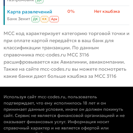
ДК
0%
Нет кэшбэка
Карта развлечений
Банк Зенит
ДК
КК
Aрх
MCC код характеризует категорию торговой точки и
при оплате картой передаётся в ваш банк для
классификации транзакции. По данным
справочника mcc-codes.ru MCC 3116
расшифровывается как Авиалинии, авиакомпании.
Также на сайте mcc-codes.ru вы можете посмотреть
какие банки дают больше кэшбэка за MCC 3116
Используя сайт mcc-codes.ru, пользователь
подтверждает, что ему исполнилось 18 лет и он
принимает данные условия, иначе он должен покинуть
сайт. Сервис не является финансовой организацией и не
оказывает финансовых услуг. Информация носит
справочный характер и не является офертой или