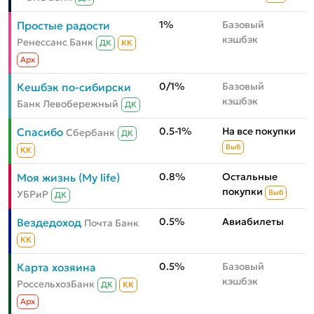
1%
Базовый
Простые радости
кэшбэк
Ренессанс Банк
ДК
КК
Aрх
0/1%
Базовый
Кешбэк по-сибирски
кэшбэк
Банк Левобережный
ДК
0.5-1%
На все покупки
Спасибо
Сбербанк
ДК
Выб
КК
0.8%
Остальные
Моя жизнь (My life)
покупки
УБРиР
Выб
ДК
0.5%
Авиабилеты
Вездедоход
Почта Банк
КК
0.5%
Базовый
Карта хозяина
кэшбэк
РоссельхозБанк
ДК
КК
Aрх