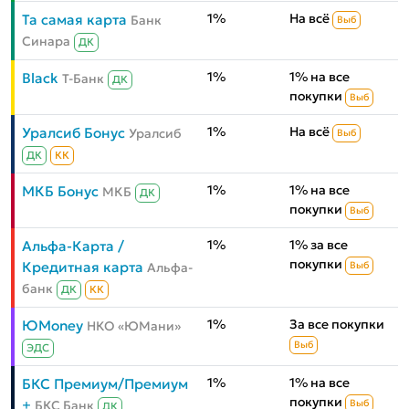
1%
На всё
Та самая карта
Банк
Выб
Синара
ДК
1%
1% на все
Black
Т-Банк
ДК
покупки
Выб
1%
На всё
Уралсиб Бонус
Уралсиб
Выб
ДК
КК
1%
1% на все
МКБ Бонус
МКБ
ДК
покупки
Выб
1%
1% за все
Альфа-Карта /
покупки
Кредитная карта
Альфа-
Выб
банк
ДК
КК
1%
За все покупки
ЮMoney
НКО «ЮМани»
Выб
ЭДС
1%
1% на все
БКС Премиум/Премиум
покупки
+
БКС Банк
Выб
ДК