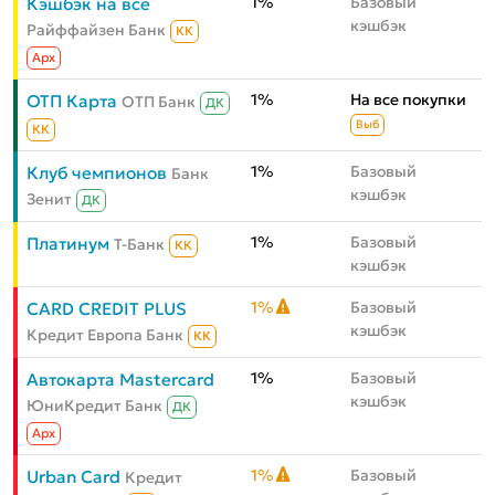
1%
Базовый
Кэшбэк на всё
кэшбэк
Райффайзен Банк
КК
Aрх
1%
На все покупки
ОТП Карта
ОТП Банк
ДК
Выб
КК
1%
Базовый
Клуб чемпионов
Банк
кэшбэк
Зенит
ДК
1%
Базовый
Платинум
Т-Банк
КК
кэшбэк
1%
Базовый
CARD CREDIT PLUS
кэшбэк
Кредит Европа Банк
КК
1%
Базовый
Автокарта Mastercard
кэшбэк
ЮниКредит Банк
ДК
Aрх
1%
Базовый
Urban Card
Кредит