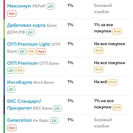
1%
Базовый
Максимум
УБРиР
ДК
кэшбэк
Aрх
1%
1% за все
Дебетовая карта
Банк
покупки
ДОМ.РФ
Выб
ДК
1%
На все покупки
ОТП Premium Light
ОТП
Банк
Выб
ДК
КК
Aрх
1%
На все покупки
ОТП Premium
ОТП Банк
Выб
ДК
КК
1%
На всё
ИнгоКарта
Инго Банк
Выб
ДК
1%
1% на все
БКС Стандарт/
покупки
Приоритет
БКС Банк
Выб
ДК
1%
Базовый
Generation
Ак Барс
ДК
кэшбэк
Aрх