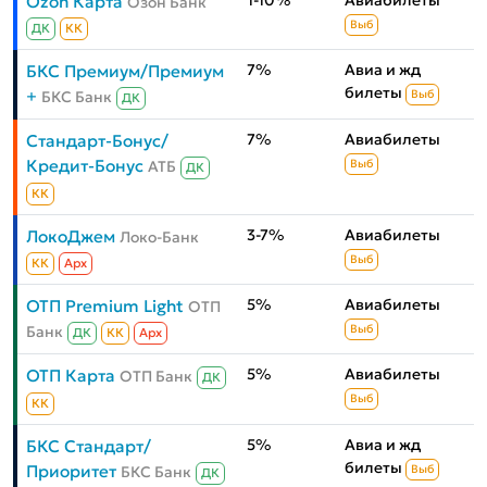
1-10%
Авиабилеты
Ozon Карта
Озон Банк
Выб
ДК
КК
7%
Авиа и жд
БКС Премиум/Премиум
билеты
+
БКС Банк
Выб
ДК
7%
Авиабилеты
Стандарт-Бонус/
Кредит-Бонус
АТБ
Выб
ДК
КК
3-7%
Авиабилеты
ЛокоДжем
Локо-Банк
Выб
КК
Aрх
5%
Авиабилеты
ОТП Premium Light
ОТП
Банк
Выб
ДК
КК
Aрх
5%
Авиабилеты
ОТП Карта
ОТП Банк
ДК
Выб
КК
5%
Авиа и жд
БКС Стандарт/
билеты
Приоритет
БКС Банк
Выб
ДК