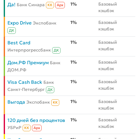
1%
Базовый
Да!
Банк Синара
КК
Aрх
кэшбэк
1%
Базовый
Expo Drive
Экспобанк
кэшбэк
ДК
1%
Базовый
Best Card
кэшбэк
Интерпрогрессбанк
ДК
1%
Базовый
Дом.РФ Премиум
Банк
кэшбэк
ДОМ.РФ
1%
Базовый
Visa Cash Back
Банк
кэшбэк
Санкт-Петербург
ДК
1%
Базовый
Выгода
Экспобанк
КК
кэшбэк
1%
Базовый
120 дней без процентов
кэшбэк
УБРиР
КК
Aрх