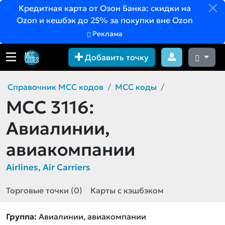
Кредитная карта от Озон Банка: скидки на
Ozon и кешбэк до 25% за покупки вне Ozon
Реклама
Добавить точку
Справочник MCC кодов
MCC коды
MCC 3116:
Авиалинии,
авиакомпании
Airlines, Air Carriers
Торговые точки (0)
Карты с кэшбэком
Группа:
Авиалинии, авиакомпании