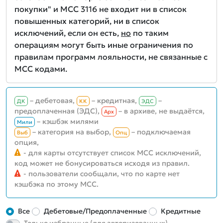
покупки" и MCC 3116 не входит ни в список
повышенных категорий, ни в список
исключений, если он есть,
но
по таким
операциям могут быть иные ограничения по
правилам программ лояльности, не связанные с
MCC кодами.
– дебетовая,
– кредитная,
–
ДК
КК
ЭДС
предоплаченная (ЭДС),
– в архиве, не выдаётся,
Aрх
– кэшбэк милями
Мили
– категория на выбор,
– подключаемая
Выб
Опц
опция,
- для карты отсутствует список MCC исключений,
код может не бонусироваться исходя из правил.
- пользователи сообщали, что по карте нет
кэшбэка по этому MCC.
Все
Дебетовые/Предоплаченные
Кредитные