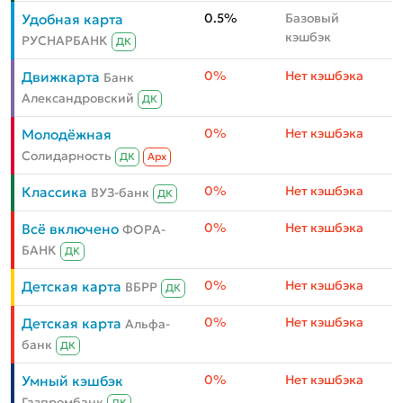
0.5%
Базовый
Удобная карта
кэшбэк
РУСНАРБАНК
ДК
0%
Нет кэшбэка
Движкарта
Банк
Александровский
ДК
0%
Нет кэшбэка
Молодёжная
Солидарность
ДК
Aрх
0%
Нет кэшбэка
Классика
ВУЗ-банк
ДК
0%
Нет кэшбэка
Всё включено
ФОРА-
БАНК
ДК
0%
Нет кэшбэка
Детская карта
ВБРР
ДК
0%
Нет кэшбэка
Детская карта
Альфа-
банк
ДК
0%
Нет кэшбэка
Умный кэшбэк
Газпромбанк