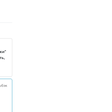
ки"
ть,
шбэк