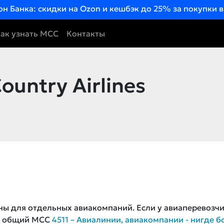
он Банка: скидки на Ozon и кешбэк до 25% за покупки 
ак узнать MCC
Контакты
ountry Airlines
ны для отдельных авиакомпаний. Если у авиаперевозч
ся общий MCC
4511 – Авиалинии, авиакомпании - нигде б