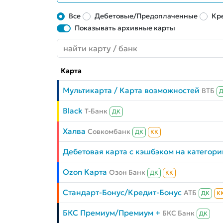
Все
Дебетовые/Предоплаченные
Кр
Показывать архивные карты
Карта
Мультикарта / Карта возможностей
ВТБ
Black
Т-Банк
ДК
Халва
Совкомбанк
ДК
КК
Дебетовая карта с кэшбэком на категори
Ozon Карта
Озон Банк
ДК
КК
Стандарт-Бонус/Кредит-Бонус
АТБ
ДК
К
БКС Премиум/Премиум +
БКС Банк
ДК