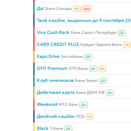
Да!
Банк Синара
КК
Aрх
Твой кэшбэк, выданные до 9 сентября 2
Visa Cash Back
Банк Санкт-Петербург
ДК
CARD CREDIT PLUS
Кредит Европа Банк
КК
Expo Drive
Экспобанк
ДК
ОТП Premium
ОТП Банк
ДК
КК
Клуб чемпионов
Банк Зенит
ДК
Дебетовая карта
Банк ДОМ.РФ
ДК
Weekend
МТС Банк
ДК
Двойной кэшбэк
ПСБ
КК
Black
Т-Банк
ДК