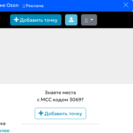
вне Ozon
Реклама
Добавить точку
Знаете места
с MCC кодом 3069?
Добавить точку
ика
олее