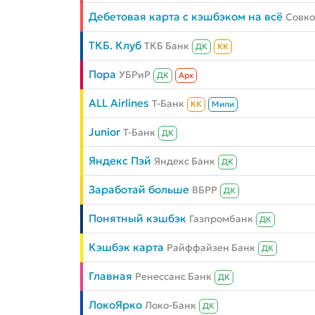
Дебетовая карта с кэшбэком на всё
Совк
ТКБ. Клуб
ТКБ Банк
ДК
КК
Пора
УБРиР
ДК
Aрх
ALL Airlines
Т-Банк
КК
Мили
Junior
Т-Банк
ДК
Яндекс Пэй
Яндекс Банк
ДК
Заработай больше
ВБРР
ДК
Понятный кэшбэк
Газпромбанк
ДК
Кэшбэк карта
Райффайзен Банк
ДК
Главная
Ренессанс Банк
ДК
ЛокоЯрко
Локо-Банк
ДК