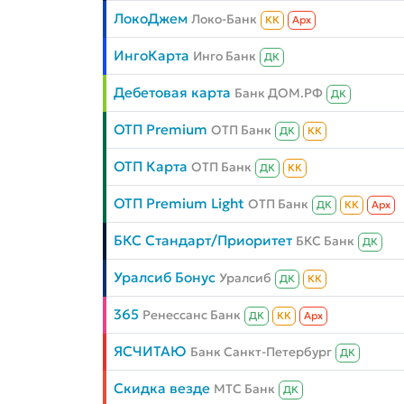
ЛокоДжем
Локо-Банк
КК
Aрх
ИнгоКарта
Инго Банк
ДК
Дебетовая карта
Банк ДОМ.РФ
ДК
ОТП Premium
ОТП Банк
ДК
КК
ОТП Карта
ОТП Банк
ДК
КК
ОТП Premium Light
ОТП Банк
ДК
КК
Aрх
БКС Стандарт/Приоритет
БКС Банк
ДК
Уралсиб Бонус
Уралсиб
ДК
КК
365
Ренессанс Банк
ДК
КК
Aрх
ЯСЧИТАЮ
Банк Санкт-Петербург
ДК
Скидка везде
МТС Банк
ДК