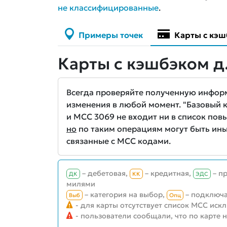
не классифицированные
.
Примеры точек
Карты с кэш
Карты с кэшбэком 
Всегда проверяйте полученную информа
изменения в любой момент. "Базовый кэ
и MCC 3069 не входит ни в список повы
но
по таким операциям могут быть ины
связанные с MCC кодами.
– дебетовая,
– кредитная,
– п
ДК
КК
ЭДС
милями
– категория на выбор,
– подключа
Выб
Опц
- для карты отсутствует список MCC иск
- пользователи сообщали, что по карте 