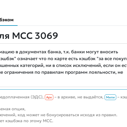
бэком
для MCC 3069
цию в документах банка, т.к. банки могут вносить
шбэк" означает что по карте есть кэшбэк "за все покуп
шенных категорий, ни в список исключений, если он ес
е ограничения по правилам программ лояльности, не
редоплаченная (ЭДС),
– в архиве, не выдаётся,
– кэ
Aрх
Мили
емая опция,
лючений, код может не бонусироваться исходя из правил.
нет кэшбэка по этому MCC.