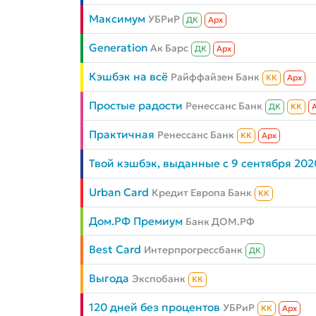
Максимум
УБРиР
ДК
Aрх
Generation
Ак Барс
ДК
Aрх
Кэшбэк на всё
Райффайзен Банк
КК
Aрх
Простые радости
Ренессанс Банк
ДК
КК
Практичная
Ренессанс Банк
КК
Aрх
Твой кэшбэк, выданные с 9 сентября 202
Urban Card
Кредит Европа Банк
КК
Дом.РФ Премиум
Банк ДОМ.РФ
Best Card
Интерпрогрессбанк
ДК
Выгода
Экспобанк
КК
120 дней без процентов
УБРиР
КК
Aрх