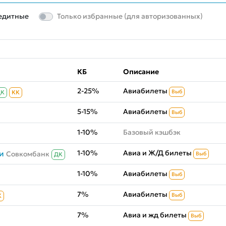
едитные
Только избранные (для авторизованных)
КБ
Описание
2-25%
Авиабилеты
Выб
ДК
КК
5-15%
Авиабилеты
Выб
1-10%
Базовый кэшбэк
1-10%
Авиа и Ж/Д билеты
и
Совкомбанк
Выб
ДК
1-10%
Авиабилеты
Выб
7%
Авиабилеты
Выб
К
7%
Авиа и жд билеты
Выб