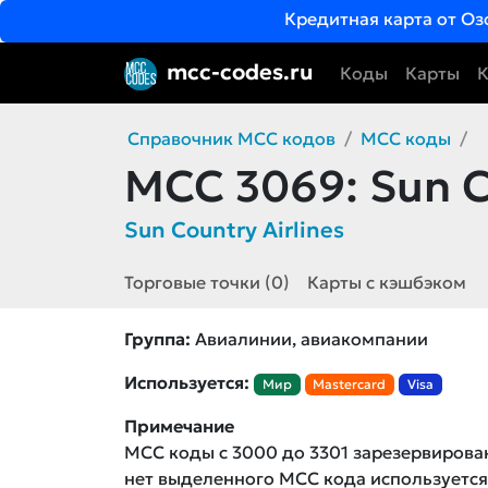
Кредитная карта от Оз
mcc-codes.ru
Коды
Карты
К
Справочник MCC кодов
MCC коды
MCC 3069:
Sun C
Sun Country Airlines
Торговые точки (0)
Карты с кэшбэком
Группа:
Авиалинии, авиакомпании
Используется:
Мир
Mastercard
Visa
Примечание
MCC коды с 3000 до 3301 зарезервирова
нет выделенного MCC кода использует