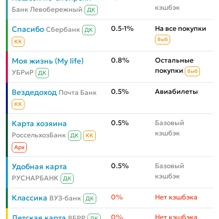
кэшбэк
Банк Левобережный
ДК
0.5-1%
На все покупки
Спасибо
Сбербанк
ДК
Выб
КК
0.8%
Остальные
Моя жизнь (My life)
покупки
УБРиР
Выб
ДК
0.5%
Авиабилеты
Вездедоход
Почта Банк
КК
0.5%
Базовый
Карта хозяина
кэшбэк
РоссельхозБанк
ДК
КК
Aрх
0.5%
Базовый
Удобная карта
кэшбэк
РУСНАРБАНК
ДК
0%
Нет кэшбэка
Классика
ВУЗ-банк
ДК
0%
Нет кэшбэка
Детская карта
ВБРР
ДК