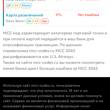
ДК
КК
Мили
0%
Нет кэшбэка
Карта развлечений
Банк Зенит
ДК
КК
Aрх
MCC код характеризует категорию торговой точки и
при оплате картой передаётся в ваш банк для
классификации транзакции. По данным
справочника mcc-codes.ru MCC 3063
расшифровывается как U.S. Airways.
Также на сайте mcc-codes.ru вы можете посмотреть
какие банки дают больше кэшбэка за MCC 3063
Используя сайт mcc-codes.ru, пользователь
подтверждает, что ему исполнилось 18 лет и он
принимает данные условия, иначе он должен покинуть
сайт. Сервис не является финансовой организацией и не
оказывает финансовых услуг. Информация носит