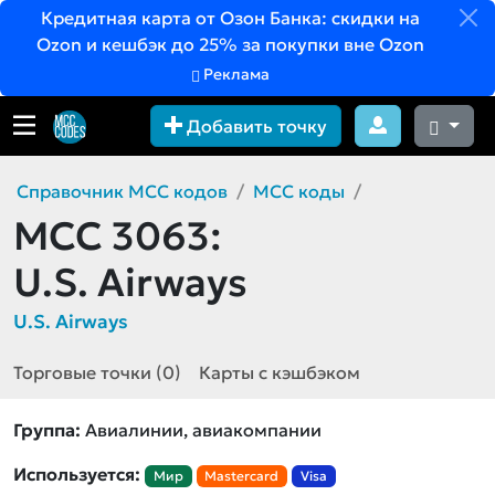
Кредитная карта от Озон Банка: скидки на
Ozon и кешбэк до 25% за покупки вне Ozon
Реклама
Добавить точку
Справочник MCC кодов
MCC коды
MCC 3063:
U.S. Airways
U.S. Airways
Торговые точки (0)
Карты с кэшбэком
Группа:
Авиалинии, авиакомпании
Используется:
Мир
Mastercard
Visa