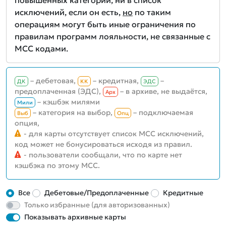
повышенных категорий, ни в список
исключений, если он есть,
но
по таким
операциям могут быть иные ограничения по
правилам программ лояльности, не связанные с
MCC кодами.
– дебетовая,
– кредитная,
–
ДК
КК
ЭДС
предоплаченная (ЭДС),
– в архиве, не выдаётся,
Aрх
– кэшбэк милями
Мили
– категория на выбор,
– подключаемая
Выб
Опц
опция,
- для карты отсутствует список MCC исключений,
код может не бонусироваться исходя из правил.
- пользователи сообщали, что по карте нет
кэшбэка по этому MCC.
Все
Дебетовые/Предоплаченные
Кредитные
Только избранные (для авторизованных)
Показывать архивные карты