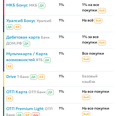
1%
1% на все
МКБ Бонус
МКБ
ДК
покупки
Выб
1%
На всё
Уралсиб Бонус
Уралсиб
Выб
ДК
КК
1%
1% за все
Дебетовая карта
Банк
покупки
ДОМ.РФ
Выб
ДК
1%
Все покупки
Мультикарта / Карта
возможностей
ВТБ
Выб
ДК
КК
1%
Базовый
Drive
Т-Банк
ДК
КК
кэшбэк
1%
На все покупки
ОТП Карта
ОТП Банк
ДК
Выб
КК
1%
На все покупки
ОТП Premium Light
ОТП
Банк
Выб
ДК
КК
Aрх