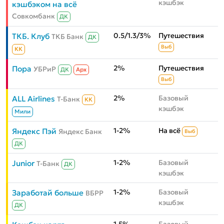
кэшбэк
кэшбэком на всё
Совкомбанк
ДК
0.5/1.3/3%
Путешествия
ТКБ. Клуб
ТКБ Банк
ДК
Выб
КК
2%
Путешествия
Пора
УБРиР
ДК
Aрх
Выб
2%
Базовый
ALL Airlines
Т-Банк
КК
кэшбэк
Мили
1-2%
На всё
Яндекс Пэй
Яндекс Банк
Выб
ДК
1-2%
Базовый
Junior
Т-Банк
ДК
кэшбэк
1-2%
Базовый
Заработай больше
ВБРР
кэшбэк
ДК