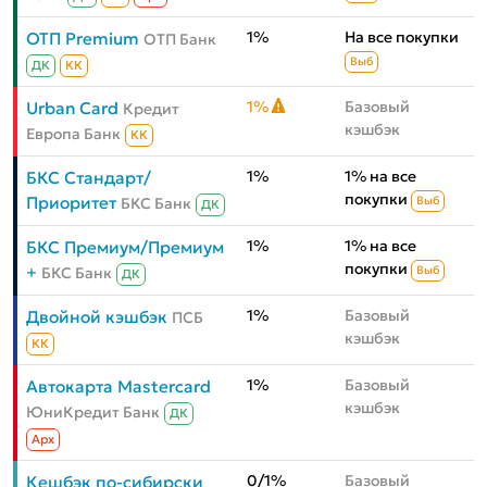
1%
На все покупки
ОТП Premium
ОТП Банк
Выб
ДК
КК
1%
Базовый
Urban Card
Кредит
кэшбэк
Европа Банк
КК
1%
1% на все
БКС Стандарт/
покупки
Приоритет
БКС Банк
Выб
ДК
1%
1% на все
БКС Премиум/Премиум
покупки
+
БКС Банк
Выб
ДК
1%
Базовый
Двойной кэшбэк
ПСБ
кэшбэк
КК
1%
Базовый
Автокарта Mastercard
кэшбэк
ЮниКредит Банк
ДК
Aрх
0/1%
Базовый
Кешбэк по-сибирски