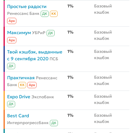
1%
Базовый
Простые радости
кэшбэк
Ренессанс Банк
ДК
КК
Aрх
1%
Базовый
Максимум
УБРиР
ДК
кэшбэк
Aрх
1%
Базовый
Твой кэшбэк, выданные
кэшбэк
с 9 сентября 2020
ПСБ
ДК
1%
Базовый
Практичная
Ренессанс
кэшбэк
Банк
КК
Aрх
1%
Базовый
Expo Drive
Экспобанк
кэшбэк
ДК
1%
Базовый
Best Card
кэшбэк
Интерпрогрессбанк
ДК