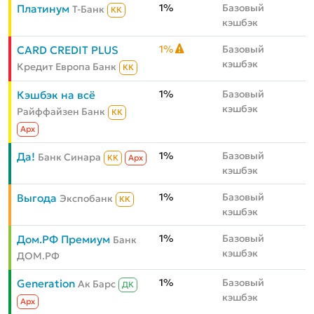
1%
Базовый
Платинум
Т-Банк
КК
кэшбэк
1%
Базовый
CARD CREDIT PLUS
кэшбэк
Кредит Европа Банк
КК
1%
Базовый
Кэшбэк на всё
кэшбэк
Райффайзен Банк
КК
Aрх
1%
Базовый
Да!
Банк Синара
КК
Aрх
кэшбэк
1%
Базовый
Выгода
Экспобанк
КК
кэшбэк
1%
Базовый
Дом.РФ Премиум
Банк
кэшбэк
ДОМ.РФ
1%
Базовый
Generation
Ак Барс
ДК
кэшбэк
Aрх