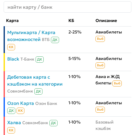
Карта
КБ
Описание
2-25%
Авиабилеты
Мультикарта / Карта
возможностей
ВТБ
Выб
ДК
КК
5-15%
Авиабилеты
Black
Т-Банк
ДК
Выб
1-10%
Авиа и Ж/Д
Дебетовая карта с
билеты
кэшбэком на категории
Выб
Совкомбанк
ДК
1-10%
Авиабилеты
Ozon Карта
Озон Банк
Выб
ДК
КК
1-10%
Базовый
Халва
Совкомбанк
ДК
кэшбэк
КК