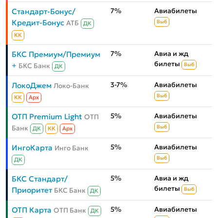
7%
Авиабилеты
Стандарт-Бонус/
Кредит-Бонус
АТБ
Выб
ДК
КК
7%
Авиа и жд
БКС Премиум/Премиум
билеты
+
БКС Банк
Выб
ДК
3-7%
Авиабилеты
ЛокоДжем
Локо-Банк
Выб
КК
Aрх
5%
Авиабилеты
ОТП Premium Light
ОТП
Банк
Выб
ДК
КК
Aрх
5%
Авиабилеты
ИнгоКарта
Инго Банк
Выб
ДК
5%
Авиа и жд
БКС Стандарт/
билеты
Приоритет
БКС Банк
Выб
ДК
5%
Авиабилеты
ОТП Карта
ОТП Банк
ДК