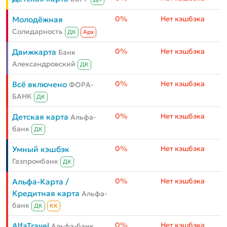
0%
Нет кэшбэка
Молодёжная
Солидарность
ДК
Aрх
0%
Нет кэшбэка
Движкарта
Банк
Александровский
ДК
0%
Нет кэшбэка
Всё включено
ФОРА-
БАНК
ДК
0%
Нет кэшбэка
Детская карта
Альфа-
банк
ДК
0%
Нет кэшбэка
Умный кэшбэк
Газпромбанк
ДК
0%
Нет кэшбэка
Альфа-Карта /
Кредитная карта
Альфа-
банк
ДК
КК
0%
Нет кэшбэка
AlfaTravel
Альфа-банк