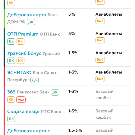
Выб
КК
5%
Авиабилеты
Дебетовая карта
Банк
ДОМ.РФ
Выб
ДК
5%
Авиабилеты
ОТП Premium
ОТП Банк
Выб
ДК
КК
1-5%
Авиабилеты
Уралсиб Бонус
Уралсиб
Выб
ДК
КК
1-3%
Авиабилеты
ЯСЧИТАЮ
Банк Санкт-
Петербург
Выб
ДК
1-3%
Базовый
365
Ренессанс Банк
ДК
кэшбэк
КК
Aрх
1-3%
Базовый
Скидка везде
МТС Банк
кэшбэк
ДК
1.5-3%
Базовый
Дебетовая карта с