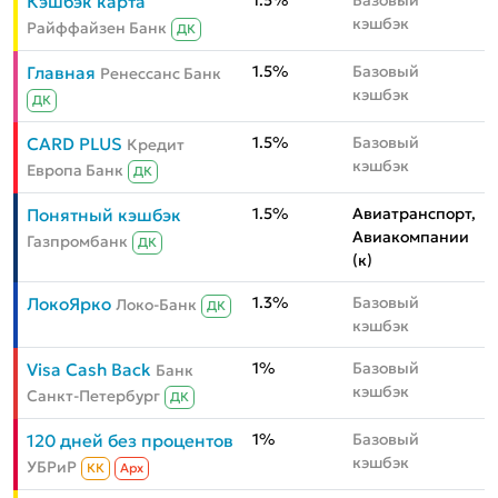
1.5%
Базовый
Кэшбэк карта
кэшбэк
Райффайзен Банк
ДК
1.5%
Базовый
Главная
Ренессанс Банк
кэшбэк
ДК
1.5%
Базовый
CARD PLUS
Кредит
кэшбэк
Европа Банк
ДК
1.5%
Авиатранспорт,
Понятный кэшбэк
Авиакомпании
Газпромбанк
ДК
(к)
1.3%
Базовый
ЛокоЯрко
Локо-Банк
ДК
кэшбэк
1%
Базовый
Visa Cash Back
Банк
кэшбэк
Санкт-Петербург
ДК
1%
Базовый
120 дней без процентов
кэшбэк
УБРиР
КК
Aрх