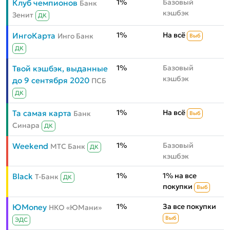
1%
Базовый
Клуб чемпионов
Банк
кэшбэк
Зенит
ДК
1%
На всё
ИнгоКарта
Инго Банк
Выб
ДК
1%
Базовый
Твой кэшбэк, выданные
кэшбэк
до 9 сентября 2020
ПСБ
ДК
1%
На всё
Та самая карта
Банк
Выб
Синара
ДК
1%
Базовый
Weekend
МТС Банк
ДК
кэшбэк
1%
1% на все
Black
Т-Банк
ДК
покупки
Выб
1%
За все покупки
ЮMoney
НКО «ЮМани»
Выб
ЭДС