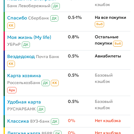
кэшбэк
Банк Левобережный
ДК
0.5-1%
На все покупки
Спасибо
Сбербанк
ДК
Выб
КК
0.8%
Остальные
Моя жизнь (My life)
покупки
УБРиР
Выб
ДК
0.5%
Авиабилеты
Вездедоход
Почта Банк
КК
0.5%
Базовый
Карта хозяина
кэшбэк
РоссельхозБанк
ДК
КК
Aрх
0.5%
Базовый
Удобная карта
кэшбэк
РУСНАРБАНК
ДК
0%
Нет кэшбэка
Классика
ВУЗ-банк
ДК
0%
Нет кэшбэка
Детская карта
ВБРР
ДК