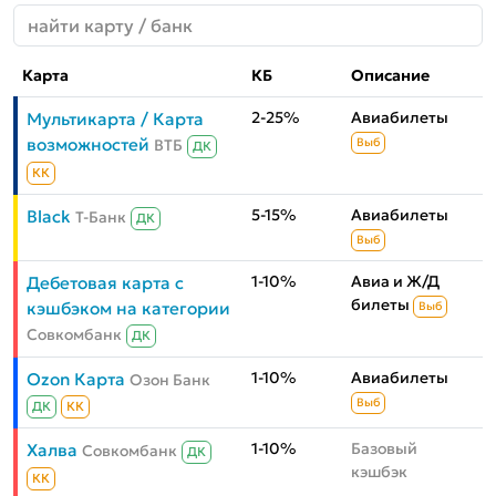
Карта
КБ
Описание
2-25%
Авиабилеты
Мультикарта / Карта
возможностей
ВТБ
Выб
ДК
КК
5-15%
Авиабилеты
Black
Т-Банк
ДК
Выб
1-10%
Авиа и Ж/Д
Дебетовая карта с
билеты
кэшбэком на категории
Выб
Совкомбанк
ДК
1-10%
Авиабилеты
Ozon Карта
Озон Банк
Выб
ДК
КК
1-10%
Базовый
Халва
Совкомбанк
ДК
кэшбэк
КК