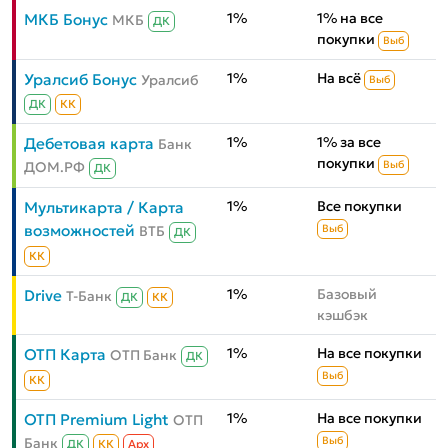
1%
1% на все
МКБ Бонус
МКБ
ДК
покупки
Выб
1%
На всё
Уралсиб Бонус
Уралсиб
Выб
ДК
КК
1%
1% за все
Дебетовая карта
Банк
покупки
ДОМ.РФ
Выб
ДК
1%
Все покупки
Мультикарта / Карта
возможностей
ВТБ
Выб
ДК
КК
1%
Базовый
Drive
Т-Банк
ДК
КК
кэшбэк
1%
На все покупки
ОТП Карта
ОТП Банк
ДК
Выб
КК
1%
На все покупки
ОТП Premium Light
ОТП
Банк
Выб
ДК
КК
Aрх