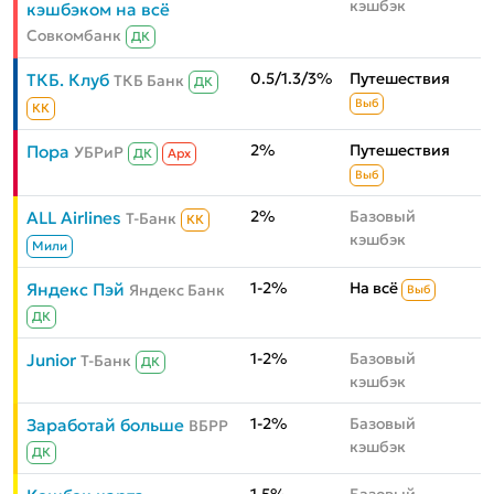
кэшбэк
кэшбэком на всё
Совкомбанк
ДК
0.5/1.3/3%
Путешествия
ТКБ. Клуб
ТКБ Банк
ДК
Выб
КК
2%
Путешествия
Пора
УБРиР
ДК
Aрх
Выб
2%
Базовый
ALL Airlines
Т-Банк
КК
кэшбэк
Мили
1-2%
На всё
Яндекс Пэй
Яндекс Банк
Выб
ДК
1-2%
Базовый
Junior
Т-Банк
ДК
кэшбэк
1-2%
Базовый
Заработай больше
ВБРР
кэшбэк
ДК