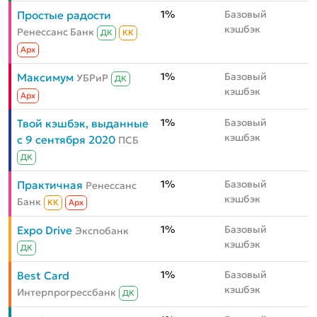
1%
Базовый
Простые радости
кэшбэк
Ренессанс Банк
ДК
КК
Aрх
1%
Базовый
Максимум
УБРиР
ДК
кэшбэк
Aрх
1%
Базовый
Твой кэшбэк, выданные
кэшбэк
с 9 сентября 2020
ПСБ
ДК
1%
Базовый
Практичная
Ренессанс
кэшбэк
Банк
КК
Aрх
1%
Базовый
Expo Drive
Экспобанк
кэшбэк
ДК
1%
Базовый
Best Card
кэшбэк
Интерпрогрессбанк
ДК