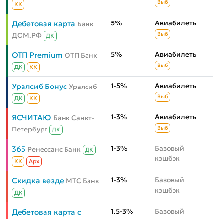
Выб
КК
5%
Авиабилеты
Дебетовая карта
Банк
ДОМ.РФ
Выб
ДК
5%
Авиабилеты
ОТП Premium
ОТП Банк
Выб
ДК
КК
1-5%
Авиабилеты
Уралсиб Бонус
Уралсиб
Выб
ДК
КК
1-3%
Авиабилеты
ЯСЧИТАЮ
Банк Санкт-
Петербург
Выб
ДК
1-3%
Базовый
365
Ренессанс Банк
ДК
кэшбэк
КК
Aрх
1-3%
Базовый
Скидка везде
МТС Банк
кэшбэк
ДК
1.5-3%
Базовый
Дебетовая карта с