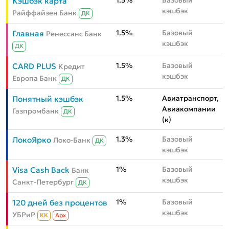
1.5%
Базовый
Кэшбэк карта
кэшбэк
Райффайзен Банк
ДК
1.5%
Базовый
Главная
Ренессанс Банк
кэшбэк
ДК
1.5%
Базовый
CARD PLUS
Кредит
кэшбэк
Европа Банк
ДК
1.5%
Авиатранспорт,
Понятный кэшбэк
Авиакомпании
Газпромбанк
ДК
(к)
1.3%
Базовый
ЛокоЯрко
Локо-Банк
ДК
кэшбэк
1%
Базовый
Visa Cash Back
Банк
кэшбэк
Санкт-Петербург
ДК
1%
Базовый
120 дней без процентов
кэшбэк
УБРиР
КК
Aрх