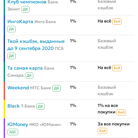
1%
Базовый
Клуб чемпионов
Банк
кэшбэк
Зенит
ДК
1%
На всё
ИнгоКарта
Инго Банк
Выб
ДК
1%
Базовый
Твой кэшбэк, выданные
кэшбэк
до 9 сентября 2020
ПСБ
ДК
1%
На всё
Та самая карта
Банк
Выб
Синара
ДК
1%
Базовый
Weekend
МТС Банк
ДК
кэшбэк
1%
1% на все
Black
Т-Банк
ДК
покупки
Выб
1%
За все покупки
ЮMoney
НКО «ЮМани»
Выб
ЭДС