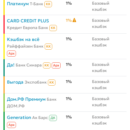
1%
Базовый
Платинум
Т-Банк
КК
кэшбэк
1%
Базовый
CARD CREDIT PLUS
кэшбэк
Кредит Европа Банк
КК
1%
Базовый
Кэшбэк на всё
кэшбэк
Райффайзен Банк
КК
Aрх
1%
Базовый
Да!
Банк Синара
КК
Aрх
кэшбэк
1%
Базовый
Выгода
Экспобанк
КК
кэшбэк
1%
Базовый
Дом.РФ Премиум
Банк
кэшбэк
ДОМ.РФ
1%
Базовый
Generation
Ак Барс
ДК
кэшбэк
Aрх