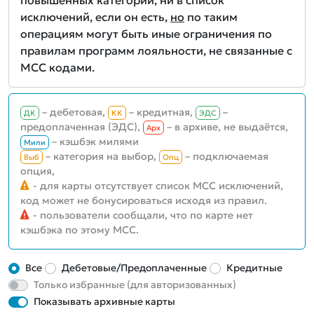
повышенных категорий, ни в список
исключений, если он есть,
но
по таким
операциям могут быть иные ограничения по
правилам программ лояльности, не связанные с
MCC кодами.
– дебетовая,
– кредитная,
–
ДК
КК
ЭДС
предоплаченная (ЭДС),
– в архиве, не выдаётся,
Aрх
– кэшбэк милями
Мили
– категория на выбор,
– подключаемая
Выб
Опц
опция,
- для карты отсутствует список MCC исключений,
код может не бонусироваться исходя из правил.
- пользователи сообщали, что по карте нет
кэшбэка по этому MCC.
Все
Дебетовые/Предоплаченные
Кредитные
Только избранные (для авторизованных)
Показывать архивные карты