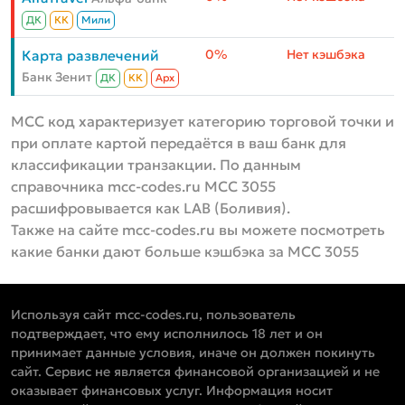
ДК
КК
Мили
0%
Нет кэшбэка
Карта развлечений
Банк Зенит
ДК
КК
Aрх
MCC код характеризует категорию торговой точки и
при оплате картой передаётся в ваш банк для
классификации транзакции. По данным
справочника mcc-codes.ru MCC 3055
расшифровывается как LAB (Боливия).
Также на сайте mcc-codes.ru вы можете посмотреть
какие банки дают больше кэшбэка за MCC 3055
Используя сайт mcc-codes.ru, пользователь
подтверждает, что ему исполнилось 18 лет и он
принимает данные условия, иначе он должен покинуть
сайт. Сервис не является финансовой организацией и не
оказывает финансовых услуг. Информация носит