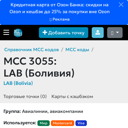
Кредитная карта от Озон Банка: скидки на
Ozon и кешбэк до 25% за покупки вне Ozon
Реклама
Добавить точку
Справочник MCC кодов
MCC коды
MCC 3055:
LAB (Боливия)
LAB (Bolivia)
Торговые точки (0)
Карты с кэшбэком
Группа:
Авиалинии, авиакомпании
Используется:
Мир
Mastercard
Visa