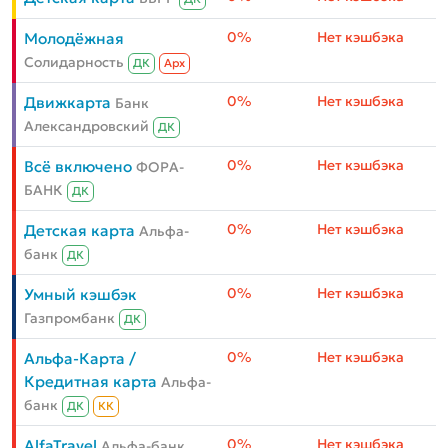
0%
Нет кэшбэка
Молодёжная
Солидарность
ДК
Aрх
0%
Нет кэшбэка
Движкарта
Банк
Александровский
ДК
0%
Нет кэшбэка
Всё включено
ФОРА-
БАНК
ДК
0%
Нет кэшбэка
Детская карта
Альфа-
банк
ДК
0%
Нет кэшбэка
Умный кэшбэк
Газпромбанк
ДК
0%
Нет кэшбэка
Альфа-Карта /
Кредитная карта
Альфа-
банк
ДК
КК
0%
Нет кэшбэка
AlfaTravel
Альфа-банк