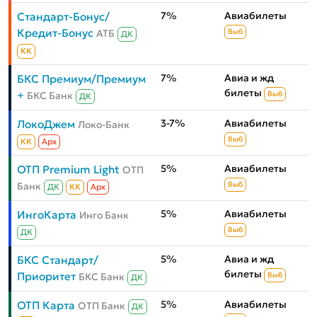
7%
Авиабилеты
Стандарт-Бонус/
Кредит-Бонус
АТБ
Выб
ДК
КК
7%
Авиа и жд
БКС Премиум/Премиум
билеты
+
БКС Банк
Выб
ДК
3-7%
Авиабилеты
ЛокоДжем
Локо-Банк
Выб
КК
Aрх
5%
Авиабилеты
ОТП Premium Light
ОТП
Банк
Выб
ДК
КК
Aрх
5%
Авиабилеты
ИнгоКарта
Инго Банк
Выб
ДК
5%
Авиа и жд
БКС Стандарт/
билеты
Приоритет
БКС Банк
Выб
ДК
5%
Авиабилеты
ОТП Карта
ОТП Банк
ДК