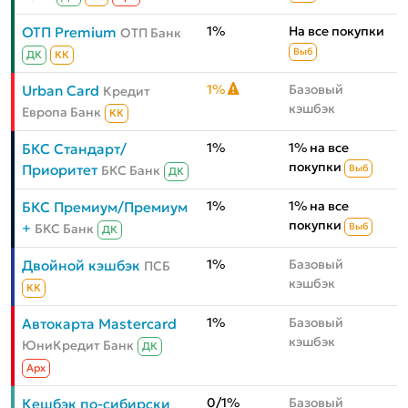
1%
На все покупки
ОТП Premium
ОТП Банк
Выб
ДК
КК
1%
Базовый
Urban Card
Кредит
кэшбэк
Европа Банк
КК
1%
1% на все
БКС Стандарт/
покупки
Приоритет
БКС Банк
Выб
ДК
1%
1% на все
БКС Премиум/Премиум
покупки
+
БКС Банк
Выб
ДК
1%
Базовый
Двойной кэшбэк
ПСБ
кэшбэк
КК
1%
Базовый
Автокарта Mastercard
кэшбэк
ЮниКредит Банк
ДК
Aрх
0/1%
Базовый
Кешбэк по-сибирски