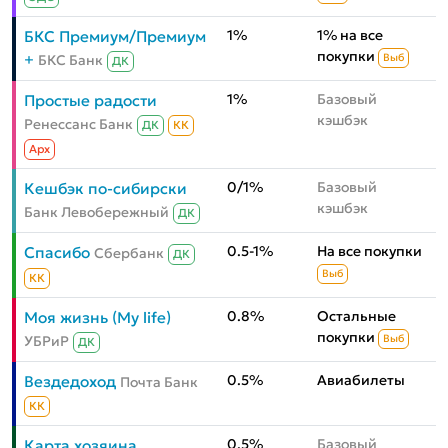
1%
1% на все
БКС Премиум/Премиум
покупки
+
БКС Банк
Выб
ДК
1%
Базовый
Простые радости
кэшбэк
Ренессанс Банк
ДК
КК
Aрх
0/1%
Базовый
Кешбэк по-сибирски
кэшбэк
Банк Левобережный
ДК
0.5-1%
На все покупки
Спасибо
Сбербанк
ДК
Выб
КК
0.8%
Остальные
Моя жизнь (My life)
покупки
УБРиР
Выб
ДК
0.5%
Авиабилеты
Вездедоход
Почта Банк
КК
0.5%
Базовый
Карта хозяина