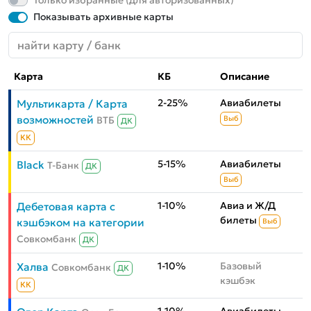
Только избранные (для авторизованных)
Показывать архивные карты
Карта
КБ
Описание
2-25%
Авиабилеты
Мультикарта / Карта
возможностей
ВТБ
Выб
ДК
КК
5-15%
Авиабилеты
Black
Т-Банк
ДК
Выб
1-10%
Авиа и Ж/Д
Дебетовая карта с
билеты
кэшбэком на категории
Выб
Совкомбанк
ДК
1-10%
Базовый
Халва
Совкомбанк
ДК
кэшбэк
КК