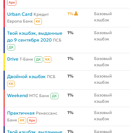
Aрх
1%
Базовый
Urban Card
Кредит
кэшбэк
Европа Банк
КК
1%
Базовый
Твой кэшбэк, выданные
кэшбэк
до 9 сентября 2020
ПСБ
ДК
1%
Базовый
Drive
Т-Банк
ДК
КК
кэшбэк
1%
Базовый
Двойной кэшбэк
ПСБ
кэшбэк
КК
1%
Базовый
Weekend
МТС Банк
ДК
кэшбэк
1%
Базовый
Практичная
Ренессанс
кэшбэк
Банк
КК
Aрх
1%
Базовый
Твой кэшбэк, выданные