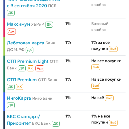
кэшбэк
с 9 сентября 2020
ПСБ
ДК
1%
Базовый
Максимум
УБРиР
ДК
кэшбэк
Aрх
1%
1% за все
Дебетовая карта
Банк
покупки
ДОМ.РФ
Выб
ДК
1%
На все покупки
ОТП Premium Light
ОТП
Банк
Выб
ДК
КК
Aрх
1%
На все покупки
ОТП Premium
ОТП Банк
Выб
ДК
КК
1%
На всё
ИнгоКарта
Инго Банк
Выб
ДК
1%
1% на все
БКС Стандарт/
покупки
Приоритет
БКС Банк
Выб
ДК