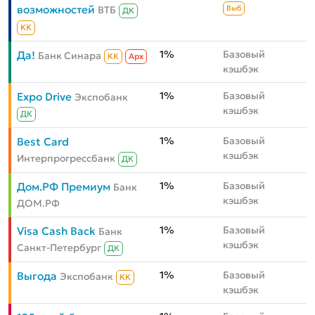
возможностей
ВТБ
Выб
ДК
КК
1%
Базовый
Да!
Банк Синара
КК
Aрх
кэшбэк
1%
Базовый
Expo Drive
Экспобанк
кэшбэк
ДК
1%
Базовый
Best Card
кэшбэк
Интерпрогрессбанк
ДК
1%
Базовый
Дом.РФ Премиум
Банк
кэшбэк
ДОМ.РФ
1%
Базовый
Visa Cash Back
Банк
кэшбэк
Санкт-Петербург
ДК
1%
Базовый
Выгода
Экспобанк
КК
кэшбэк