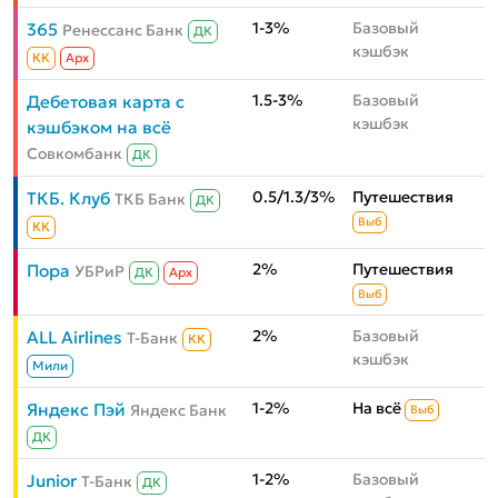
1-3%
Базовый
365
Ренессанс Банк
ДК
кэшбэк
КК
Aрх
1.5-3%
Базовый
Дебетовая карта с
кэшбэк
кэшбэком на всё
Совкомбанк
ДК
0.5/1.3/3%
Путешествия
ТКБ. Клуб
ТКБ Банк
ДК
Выб
КК
2%
Путешествия
Пора
УБРиР
ДК
Aрх
Выб
2%
Базовый
ALL Airlines
Т-Банк
КК
кэшбэк
Мили
1-2%
На всё
Яндекс Пэй
Яндекс Банк
Выб
ДК
1-2%
Базовый
Junior
Т-Банк
ДК