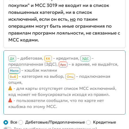
покупки" и MCC 3019 не входит ни в список
повышенных категорий, ни в список
исключений, если он есть,
но
по таким
операциям могут быть иные ограничения по
правилам программ лояльности, не связанные с
MCC кодами.
– дебетовая,
– кредитная,
–
ДК
КК
ЭДС
предоплаченная (ЭДС),
– в архиве, не выдаётся,
Aрх
– кэшбэк милями
Мили
– категория на выбор,
– подключаемая
Выб
Опц
опция,
- для карты отсутствует список MCC исключений,
код может не бонусироваться исходя из правил.
- пользователи сообщали, что по карте нет
кэшбэка по этому MCC.
Все
Дебетовые/Предоплаченные
Кредитные