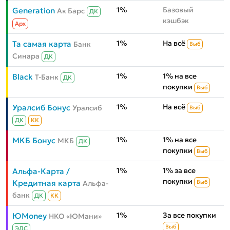
1%
Базовый
Generation
Ак Барс
ДК
кэшбэк
Aрх
1%
На всё
Та самая карта
Банк
Выб
Синара
ДК
1%
1% на все
Black
Т-Банк
ДК
покупки
Выб
1%
На всё
Уралсиб Бонус
Уралсиб
Выб
ДК
КК
1%
1% на все
МКБ Бонус
МКБ
ДК
покупки
Выб
1%
1% за все
Альфа-Карта /
покупки
Кредитная карта
Альфа-
Выб
банк
ДК
КК
1%
За все покупки
ЮMoney
НКО «ЮМани»
Выб
ЭДС