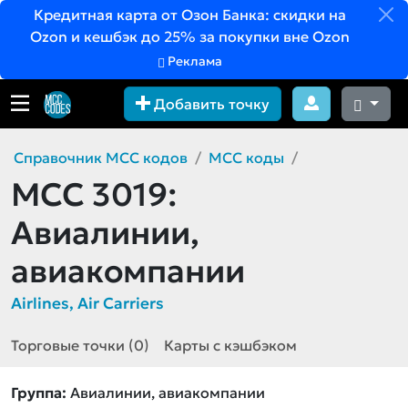
Кредитная карта от Озон Банка: скидки на
Ozon и кешбэк до 25% за покупки вне Ozon
Реклама
Добавить точку
Справочник MCC кодов
MCC коды
MCC 3019:
Авиалинии,
авиакомпании
Airlines, Air Carriers
Торговые точки (0)
Карты с кэшбэком
Группа:
Авиалинии, авиакомпании