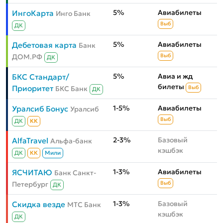
5%
Авиабилеты
ИнгоКарта
Инго Банк
Выб
ДК
5%
Авиабилеты
Дебетовая карта
Банк
ДОМ.РФ
Выб
ДК
5%
Авиа и жд
БКС Стандарт/
билеты
Приоритет
БКС Банк
Выб
ДК
1-5%
Авиабилеты
Уралсиб Бонус
Уралсиб
Выб
ДК
КК
2-3%
Базовый
AlfaTravel
Альфа-банк
кэшбэк
ДК
КК
Мили
1-3%
Авиабилеты
ЯСЧИТАЮ
Банк Санкт-
Петербург
Выб
ДК
1-3%
Базовый
Скидка везде
МТС Банк
кэшбэк
ДК