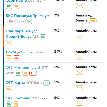
1-10%
Авиабилеты
Ozon Карта
Озон Банк
Выб
ДК
КК
7%
Авиа и жд
БКС Премиум/Премиум
билеты
+
БКС Банк
Выб
ДК
7%
Авиабилеты
Стандарт-Бонус/
Кредит-Бонус
АТБ
Выб
ДК
КК
3-7%
Авиабилеты
ЛокоДжем
Локо-Банк
Выб
КК
Aрх
5%
Авиабилеты
ОТП Premium Light
ОТП
Банк
Выб
ДК
КК
Aрх
5%
Авиабилеты
ОТП Карта
ОТП Банк
ДК
Выб
КК
5%
Авиабилеты
ОТП Premium
ОТП Банк
Выб
ДК
КК