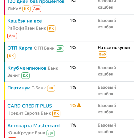
1%
Базовый
120 дней без процентов
кэшбэк
УБРиР
КК
Aрх
1%
Базовый
Кэшбэк на всё
кэшбэк
Райффайзен Банк
КК
Aрх
1%
На все покупки
ОТП Карта
ОТП Банк
ДК
Выб
КК
1%
Базовый
Клуб чемпионов
Банк
кэшбэк
Зенит
ДК
1%
Базовый
Платинум
Т-Банк
КК
кэшбэк
1%
Базовый
CARD CREDIT PLUS
кэшбэк
Кредит Европа Банк
КК
1%
Базовый
Автокарта Mastercard
кэшбэк
ЮниКредит Банк
ДК