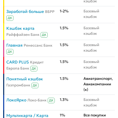
кэшбэк
1-2%
Базовый
Заработай больше
ВБРР
кэшбэк
ДК
1.5%
Базовый
Кэшбэк карта
кэшбэк
Райффайзен Банк
ДК
1.5%
Базовый
Главная
Ренессанс Банк
кэшбэк
ДК
1.5%
Базовый
CARD PLUS
Кредит
кэшбэк
Европа Банк
ДК
1.5%
Авиатранспорт,
Понятный кэшбэк
Авиакомпании
Газпромбанк
ДК
(к)
1.3%
Базовый
ЛокоЯрко
Локо-Банк
ДК
кэшбэк
1%
Все покупки
Мультикарта / Карта