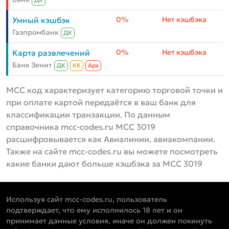
ДК
0%
Нет кэшбэка
Умный кэшбэк
Газпромбанк
ДК
0%
Нет кэшбэка
Карта развлечений
Банк Зенит
ДК
КК
Aрх
MCC код характеризует категорию торговой точки и
при оплате картой передаётся в ваш банк для
классификации транзакции. По данным
справочника mcc-codes.ru MCC 3019
расшифровывается как Авиалинии, авиакомпании.
Также на сайте mcc-codes.ru вы можете посмотреть
какие банки дают больше кэшбэка за MCC 3019
Используя сайт mcc-codes.ru, пользователь
подтверждает, что ему исполнилось 18 лет и он
принимает данные условия, иначе он должен покинуть