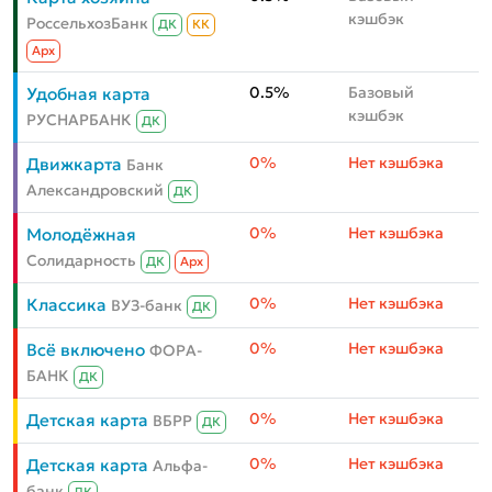
кэшбэк
РоссельхозБанк
ДК
КК
Aрх
0.5%
Базовый
Удобная карта
кэшбэк
РУСНАРБАНК
ДК
0%
Нет кэшбэка
Движкарта
Банк
Александровский
ДК
0%
Нет кэшбэка
Молодёжная
Солидарность
ДК
Aрх
0%
Нет кэшбэка
Классика
ВУЗ-банк
ДК
0%
Нет кэшбэка
Всё включено
ФОРА-
БАНК
ДК
0%
Нет кэшбэка
Детская карта
ВБРР
ДК
0%
Нет кэшбэка
Детская карта
Альфа-
банк