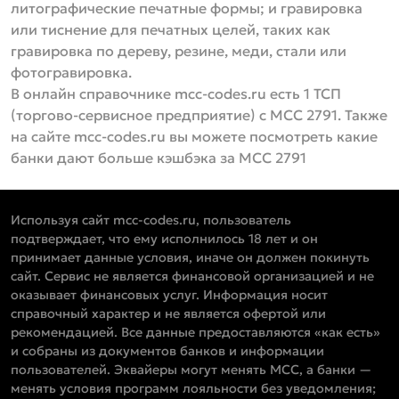
литографические печатные формы; и гравировка
или тиснение для печатных целей, таких как
гравировка по дереву, резине, меди, стали или
фотогравировка.
В онлайн справочнике mcc-codes.ru есть 1 ТСП
(торгово-сервисное предприятие) с MCC 2791. Также
на сайте mcc-codes.ru вы можете посмотреть какие
банки дают больше кэшбэка за MCC 2791
Используя сайт mcc-codes.ru, пользователь
подтверждает, что ему исполнилось 18 лет и он
принимает данные условия, иначе он должен покинуть
сайт. Сервис не является финансовой организацией и не
оказывает финансовых услуг. Информация носит
справочный характер и не является офертой или
рекомендацией. Все данные предоставляются «как есть»
и собраны из документов банков и информации
пользователей. Эквайеры могут менять MCC, а банки —
менять условия программ лояльности без уведомления;