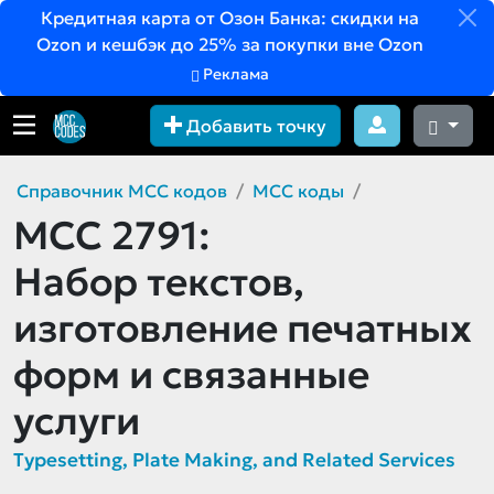
Кредитная карта от Озон Банка: скидки на
Ozon и кешбэк до 25% за покупки вне Ozon
Реклама
Добавить точку
Справочник MCC кодов
MCC коды
MCC 2791:
Набор текстов,
изготовление печатных
форм и связанные
услуги
Typesetting, Plate Making, and Related Services