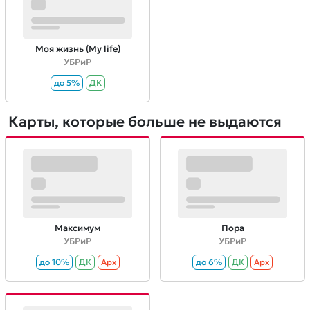
Моя жизнь (My life)
УБРиР
до 5%
ДК
Карты, которые больше не выдаются
Максимум
Пора
УБРиР
УБРиР
до 10%
ДК
Aрх
до 6%
ДК
Aрх