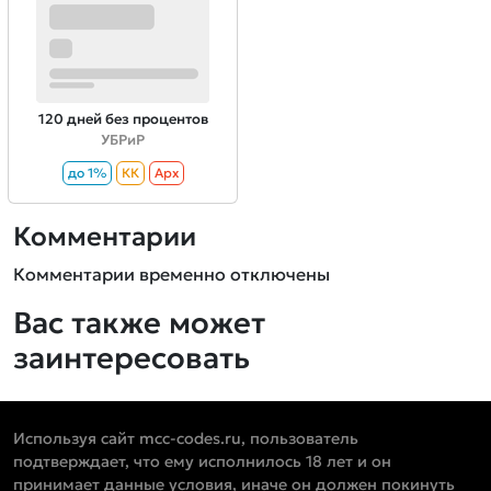
120 дней без процентов
УБРиР
до 1%
КК
Aрх
Комментарии
Комментарии временно отключены
Вас также может
заинтересовать
Используя сайт mcc-codes.ru, пользователь
подтверждает, что ему исполнилось 18 лет и он
принимает данные условия, иначе он должен покинуть